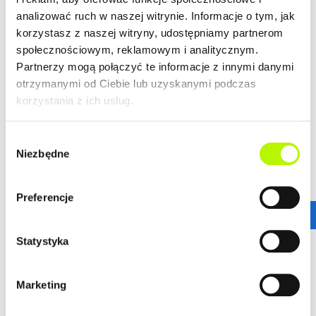
analizować ruch w naszej witrynie. Informacje o tym, jak
LOKALIZACJA
korzystasz z naszej witryny, udostępniamy partnerom
społecznościowym, reklamowym i analitycznym.
Partnerzy mogą połączyć te informacje z innymi danymi
Bella Dolina to nasze drugie, realizowane kompleksowo,
otrzymanymi od Ciebie lub uzyskanymi podczas
a zarazem całkowicie od podstaw osiedle w Rzeszowie.
korzystania z ich usług.
Wyznacza ono nowe standardy w kreowaniu przestrzeni
miejskich osiedli, tak aby młodym, nowoczesnym
Rzeszowianom żyło się komfortowo. Lokalizacja ta
Wybór
gwarantuje wprost niesamowitą dostępność
Niezbędne
zgody
komunikacyjną.
więcej
Stąd wszędzie jest blisko!
Preferencje
ZALETY LOKALIZACJI
DOWIEDZ SIĘ WIĘCEJ O LOKALIZACJI
Statystyka
nowoczesne osiedle
urokliwe budynki
dogodne połączenie komunikacyjne
Marketing