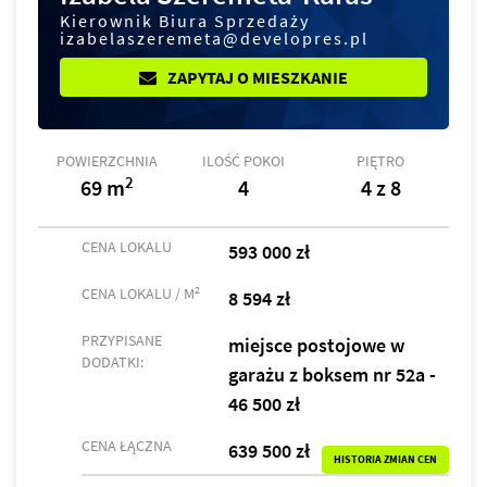
Kierownik Biura Sprzedaży
izabelaszeremeta@developres.pl
ZAPYTAJ O MIESZKANIE
POWIERZCHNIA
ILOŚĆ POKOI
PIĘTRO
2
69 m
4
4 z 8
CENA LOKALU
593 000 zł
2
CENA LOKALU / M
8 594 zł
PRZYPISANE
miejsce postojowe w
DODATKI:
garażu z boksem nr 52a -
46 500 zł
CENA ŁĄCZNA
639 500 zł
HISTORIA ZMIAN CEN