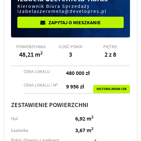
Kierownik Biura Sprzedaży
izabelaszeremeta@developres.pl
ZAPYTAJ O MIESZKANIE
POWIERZCHNIA
ILOŚĆ POKOI
PIĘTRO
2
48,21 m
3
2 z 8
CENA LOKALU
480 000 zł
2
CENA LOKALU / M
9 956 zł
HISTORIA ZMIAN CEN
ZESTAWIENIE POWIERZCHNI
2
6,92 m
Hol
2
3,67 m
Łazienka
Pokój dzienny z aneksem