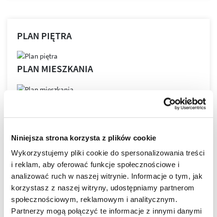
PLAN PIĘTRA
PLAN MIESZKANIA
LOKALIZACJA
Niniejsza strona korzysta z plików cookie
Wykorzystujemy pliki cookie do spersonalizowania treści
i reklam, aby oferować funkcje społecznościowe i
Bella Dolina to nasze drugie, realizowane kompleksowo,
a zarazem całkowicie od podstaw osiedle w Rzeszowie.
analizować ruch w naszej witrynie. Informacje o tym, jak
Wyznacza ono nowe standardy w kreowaniu przestrzeni
korzystasz z naszej witryny, udostępniamy partnerom
miejskich osiedli, tak aby młodym, nowoczesnym
społecznościowym, reklamowym i analitycznym.
Rzeszowianom żyło się komfortowo. Lokalizacja ta
Partnerzy mogą połączyć te informacje z innymi danymi