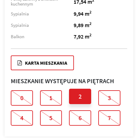
2
17,54 m
kuchennym
2
9,94 m
Sypialnia
2
9,89 m
Sypialnia
2
7,92 m
Balkon
KARTA MIESZKANIA
MIESZKANIE WYSTĘPUJE NA PIĘTRACH
2
0
1
3
4
5
6
7