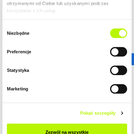
gwarantuje wprost niesamowitą dostępność
otrzymanymi od Ciebie lub uzyskanymi podczas
komunikacyjną.
więcej
korzystania z ich usług.
Stąd wszędzie jest blisko!
ZALETY LOKALIZACJI
Wybór
DOWIEDZ SIĘ WIĘCEJ O LOKALIZACJI
Niezbędne
zgody
nowoczesne osiedle
urokliwe budynki
Preferencje
dogodne połączenie komunikacyjne
Statystyka
GALERIA
Marketing
Pokaż szczegóły
Zezwól na wszystkie