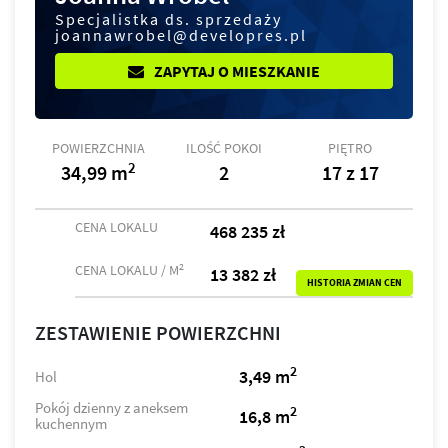
Specjalistka ds. sprzedaży
joannawrobel@developres.pl
ZAPYTAJ O MIESZKANIE
POWIERZCHNIA
ILOŚĆ POKOI
PIĘTRO
2
34,99 m
2
17 z 17
CENA LOKALU
468 235 zł
2
CENA LOKALU / M
13 382 zł
HISTORIA ZMIAN CEN
ZESTAWIENIE POWIERZCHNI
2
3,49 m
Hol
Pokój dzienny z aneksem
2
16,8 m
kuchennym