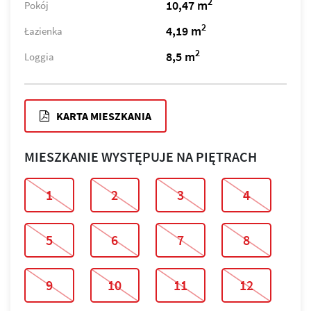
2
10,47 m
Pokój
2
4,19 m
Łazienka
2
8,5 m
Loggia
KARTA MIESZKANIA
MIESZKANIE WYSTĘPUJE NA PIĘTRACH
1
2
3
4
5
6
7
8
9
10
11
12