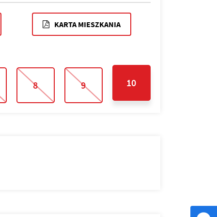
KARTA MIESZKANIA
10
8
9