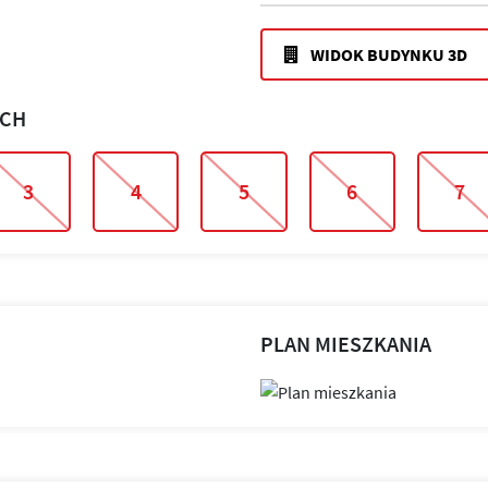
WIDOK BUDYNKU 3D
ACH
3
4
5
6
7
PLAN MIESZKANIA