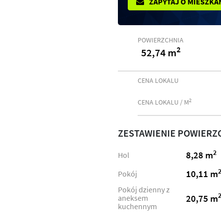
ZAPYTAJ O MIESZKA
POWIERZCHNIA
2
52,74 m
CENA LOKALU
2
CENA LOKALU / M
ZESTAWIENIE POWIERZ
2
8,28 m
Hol
10,11 m
Pokój
Pokój dzienny z
20,75 m
aneksem
kuchennym