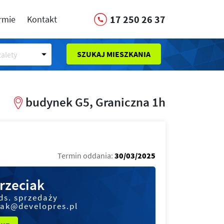
17 250 26 37
irmie
Kontakt
SZUKAJ MIESZKANIA
alety
budynek G5, Graniczna 1h
Termin oddania:
30/03/2025
rzeciak
ds. sprzedaży
iak@developres.pl