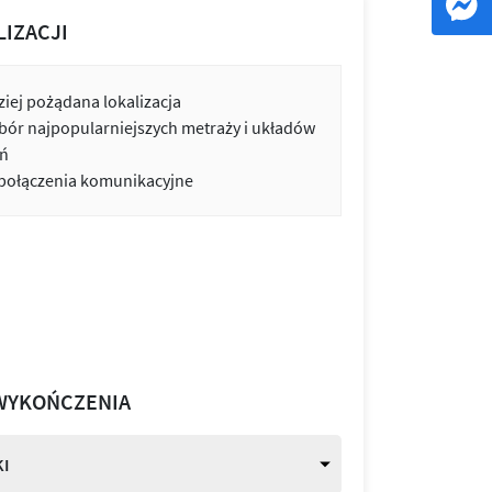
LIZACJI
iej pożądana lokalizacja
bór najpopularniejszych metraży i układów
ń
 połączenia komunikacyjne
WYKOŃCZENIA
I