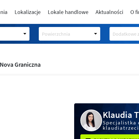
nia
Lokalizacje
Lokale handlowe
Aktualności
O f
Powierzchnia
Dodatkowe z
Nova Graniczna
Klaudia T
Specjalistka 
klaudiatrzec