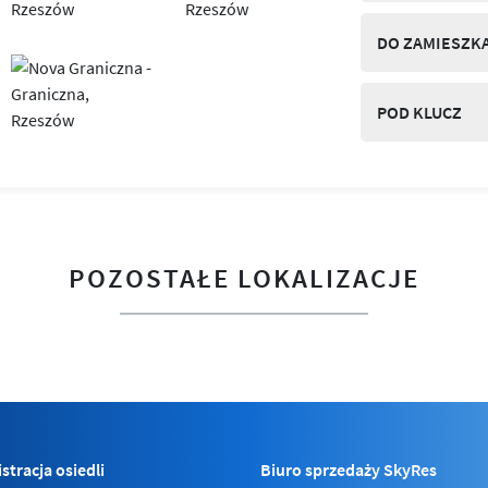
DO ZAMIESZK
POD KLUCZ
POZOSTAŁE LOKALIZACJE
stracja osiedli
Biuro sprzedaży SkyRes