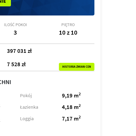
NIE
ILOŚĆ POKOI
PIĘTRO
3
10 z 10
397 031 zł
7 528 zł
HISTORIA ZMIAN CEN
CHNI
2
9,19 m
Pokój
2
2
4,18 m
Łazienka
2
7,17 m
Loggia
2