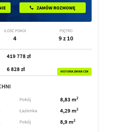
NIE
ZAMÓW ROZMOWĘ
ILOŚĆ POKOI
PIĘTRO
4
9 z 10
419 778 zł
6 828 zł
HISTORIA ZMIAN CEN
CHNI
2
8,83 m
Pokój
2
2
4,29 m
Łazienka
2
8,9 m
Pokój
2