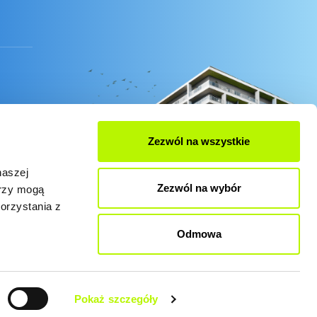
Zezwól na wszystkie
naszej
Zezwól na wybór
erzy mogą
orzystania z
Odmowa
es zgodnie z obecnymi ustawieniami przeglądarki.
Pokaż szczegóły