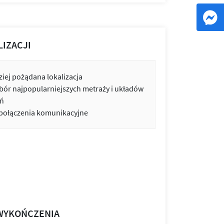
LIZACJI
iej pożądana lokalizacja
bór najpopularniejszych metraży i układów
ń
 połączenia komunikacyjne
WYKOŃCZENIA