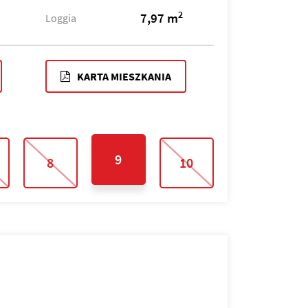
2
7,97 m
Loggia
KARTA MIESZKANIA
9
8
10