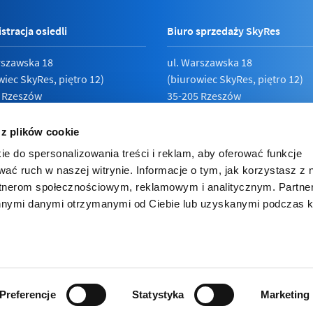
stracja osiedli
Biuro sprzedaży SkyRes
rszawska 18
ul. Warszawska 18
wiec SkyRes, piętro 12)
(biurowiec SkyRes, piętro 12)
 Rzeszów
35-205 Rzeszów
789 19 87
Pn - Pt:
08:00 - 17:00
 z plików cookie
ie do spersonalizowania treści i reklam, aby oferować funkcje
wać ruch w naszej witrynie. Informacje o tym, jak korzystasz z 
rtnerom społecznościowym, reklamowym i analitycznym. Partn
ka prywatności
innymi danymi otrzymanymi od Ciebie lub uzyskanymi podczas k
e inwestorskie
ies (ciasteczka). Korzystając z niej zgadzasz się na używanie cooki
lądarce.
Preferencje
Statystyka
Marketing