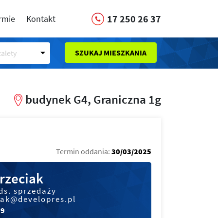
17 250 26 37
irmie
Kontakt
SZUKAJ MIESZKANIA
alety
budynek G4, Graniczna 1g
Termin oddania:
30/03/2025
rzeciak
ds. sprzedaży
iak@developres.pl
09