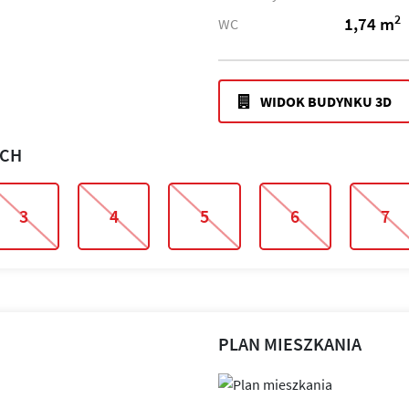
2
1,74 m
WC
WIDOK BUDYNKU 3D
ACH
3
4
5
6
7
PLAN MIESZKANIA