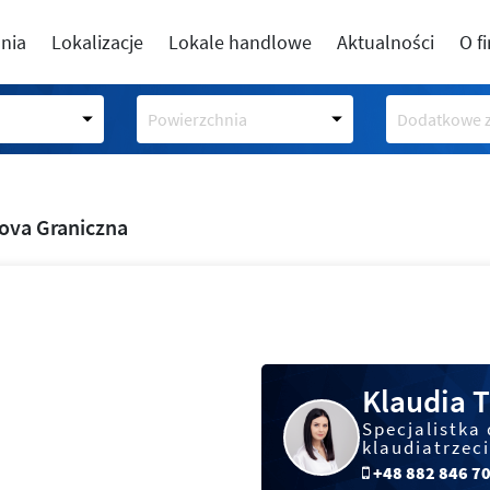
nia
Lokalizacje
Lokale handlowe
Aktualności
O f
Powierzchnia
Dodatkowe z
ova Graniczna
Klaudia T
Specjalistka 
klaudiatrzec
+48 882 846 7