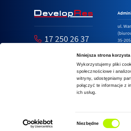
Admini
ul. Wa
(biuro
17 250 26 37
35-205
mieszkania@developres.pl
tel.
17 
Niniejsza strona korzysta
Wykorzystujemy pliki cook
społecznościowe i analizo
witryny, udostępniamy pa
Polity
połączyć te informacje z 
Relacj
ich usług.
Nasza strona internetowa wykorzystuje pliki cook
Dowiedz się więcej o zarządzaniu cookies w przeg
Wybór
AKCEPTUJE
więcej informacji
Niezbędne
zgody