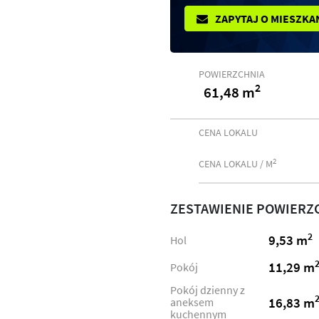
ZAPYTAJ O MIESZKA
POWIERZCHNIA
2
61,48 m
CENA LOKALU
2
CENA LOKALU / M
ZESTAWIENIE POWIERZ
2
9,53 m
Hol
11,29 m
Pokój
Pokój dzienny z
16,83 m
aneksem
kuchennym