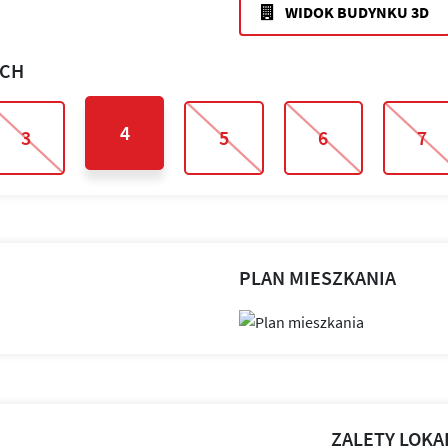
WIDOK BUDYNKU 3D
ACH
4
3
5
6
7
PLAN MIESZKANIA
ZALETY LOKA