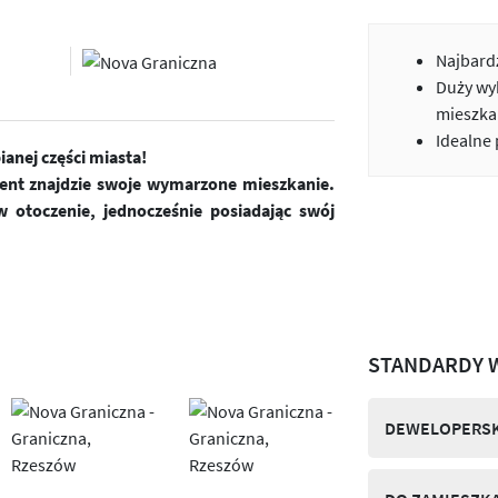
Najbardz
Duży wy
mieszka
Idealne
anej części miasta!
ient znajdzie swoje wymarzone mieszkanie.
 otoczenie, jednocześnie posiadając swój
STANDARDY 
DEWELOPERSK