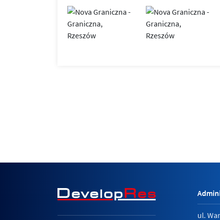
Admini
ul. Wa