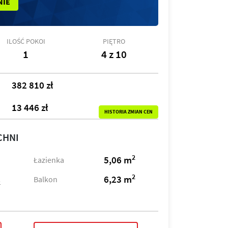
NIE
ILOŚĆ POKOI
PIĘTRO
1
4 z 10
382 810 zł
13 446 zł
HISTORIA ZMIAN CEN
CHNI
2
5,06 m
Łazienka
2
6,23 m
Balkon
2