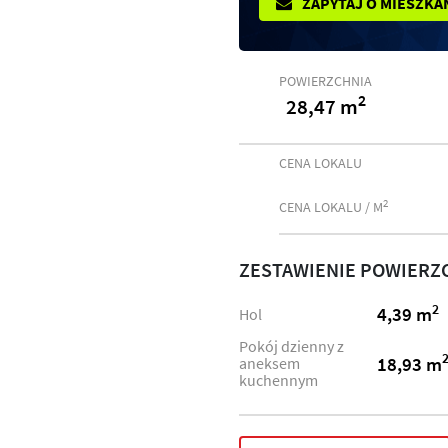
ZAPYTAJ O MIESZKA
POWIERZCHNIA
2
28,47 m
CENA LOKALU
2
CENA LOKALU / M
ZESTAWIENIE POWIERZ
2
4,39 m
Hol
Pokój dzienny z
18,93 m
aneksem
kuchennym