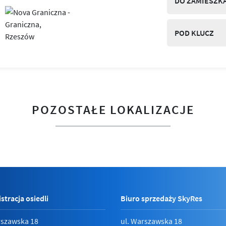
DO ZAMIESZK
POD KLUCZ
POZOSTAŁE LOKALIZACJE
stracja osiedli
Biuro sprzedaży SkyRes
rszawska 18
ul. Warszawska 18