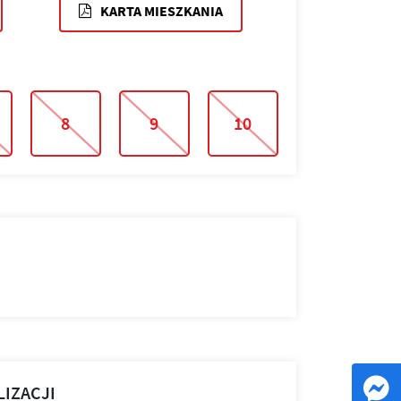
KARTA MIESZKANIA
8
9
10
LIZACJI