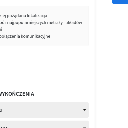
iej pożądana lokalizacja
bór najpopularniejszych metraży i układów
ń
 połączenia komunikacyjne
WYKOŃCZENIA
I