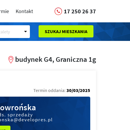
17 250 26 37
irmie
Kontakt
SZUKAJ MIESZKANIA
alety
budynek G4, Graniczna 1g
Termin oddania:
30/03/2025
kowrońska
ds. sprzedaży
onska@developres.pl