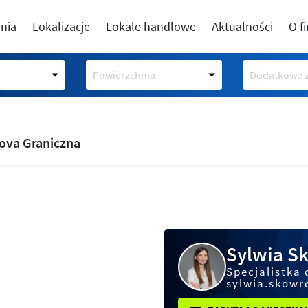
nia
Lokalizacje
Lokale handlowe
Aktualności
O f
Powierzchnia
Dodatkowe z
ova Graniczna
Sylwia S
Specjalistka 
sylwia.skowr