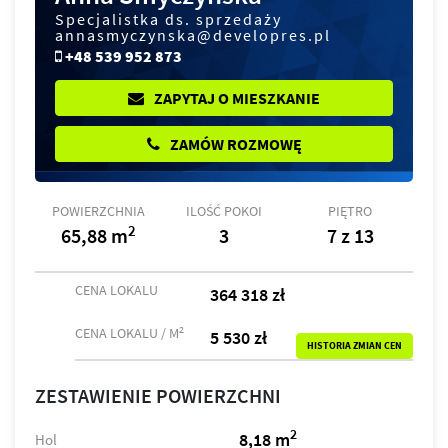
Specjalistka ds. sprzedaży
annasmyczynska@developres.pl
+48 539 952 873
ZAPYTAJ O MIESZKANIE
ZAMÓW ROZMOWĘ
POWIERZCHNIA
ILOŚĆ POKOI
PIĘTRO
2
65,88 m
3
7 z 13
CENA LOKALU
364 318 zł
2
CENA LOKALU / M
5 530 zł
HISTORIA ZMIAN CEN
ZESTAWIENIE POWIERZCHNI
2
8,18 m
Hol