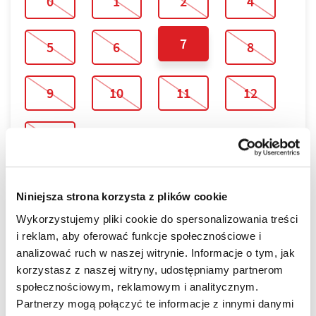
0
1
2
4
7
5
6
8
9
10
11
12
13
Niniejsza strona korzysta z plików cookie
Wykorzystujemy pliki cookie do spersonalizowania treści
LOKALIZACJA
i reklam, aby oferować funkcje społecznościowe i
analizować ruch w naszej witrynie. Informacje o tym, jak
NOVA GRANICZNA powstaje w najbardziej lubianej
korzystasz z naszej witryny, udostępniamy partnerom
części miasta!
społecznościowym, reklamowym i analitycznym.
Tu każdy, nawet najbardziej wymagający Klient znajdzie
Partnerzy mogą połączyć te informacje z innymi danymi