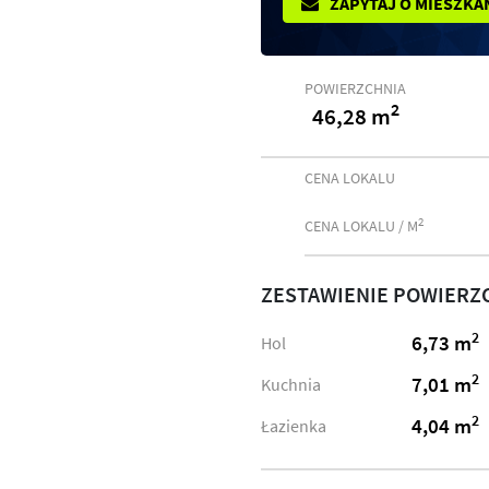
ZAPYTAJ O MIESZKA
POWIERZCHNIA
2
46,28 m
CENA LOKALU
2
CENA LOKALU / M
ZESTAWIENIE POWIERZ
2
6,73 m
Hol
2
7,01 m
Kuchnia
2
4,04 m
Łazienka