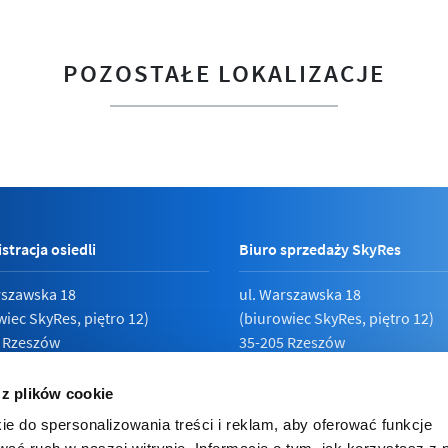
POZOSTAŁE LOKALIZACJE
stracja osiedli
Biuro sprzedaży SkyRes
rszawska 18
ul. Warszawska 18
wiec SkyRes, piętro 12)
(biurowiec SkyRes, piętro 12)
 Rzeszów
35-205 Rzeszów
789 19 87
Pn - Pt:
08:00 - 17:00
 z plików cookie
ie do spersonalizowania treści i reklam, aby oferować funkcje