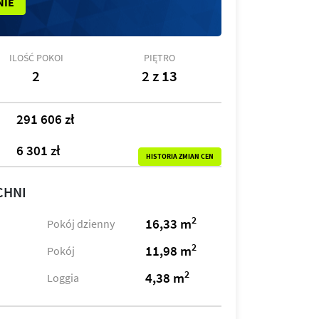
NIE
ILOŚĆ POKOI
PIĘTRO
2
2 z 13
291 606 zł
6 301 zł
HISTORIA ZMIAN CEN
CHNI
2
16,33 m
Pokój dzienny
2
11,98 m
Pokój
2
4,38 m
Loggia