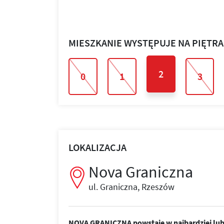
MIESZKANIE WYSTĘPUJE NA PIĘTR
2
0
1
3
LOKALIZACJA
Nova Graniczna
ul. Graniczna, Rzeszów
NOVA GRANICZNA powstaje w najbardziej lubi