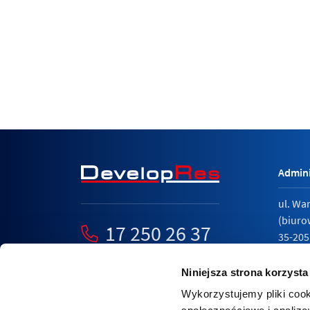
Admini
ul. Wa
(biuro
17 250 26 37
35-205
mieszkania@developres.pl
tel.
17 
Niniejsza strona korzysta
Wykorzystujemy pliki cook