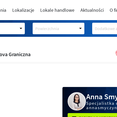
nia
Lokalizacje
Lokale handlowe
Aktualności
O f
Powierzchnia
Dodatkowe z
ova Graniczna
Anna Smy
Specjalistka 
annasmyczyn