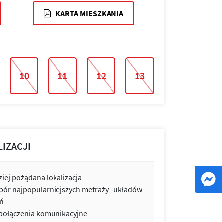
KARTA MIESZKANIA
10
11
12
13
LIZACJI
iej pożądana lokalizacja
bór najpopularniejszych metraży i układów
ń
 połączenia komunikacyjne