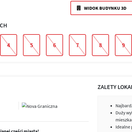
WIDOK BUDYNKU 3D
ACH
4
5
6
7
8
9
ZALETY LOKA
Najbardz
Duży wy
mieszka
Idealne
anej części miasta!