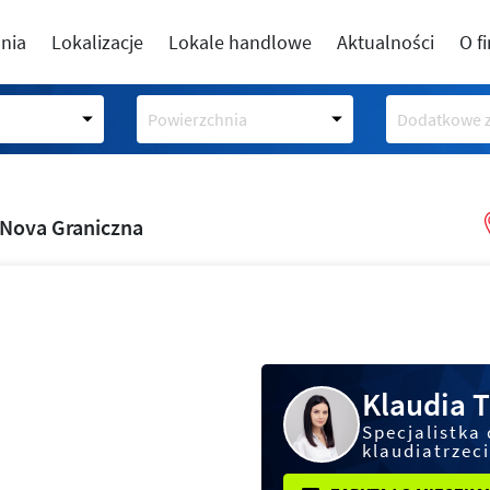
nia
Lokalizacje
Lokale handlowe
Aktualności
O f
Powierzchnia
Dodatkowe z
Nova Graniczna
Klaudia T
Specjalistka 
klaudiatrzec