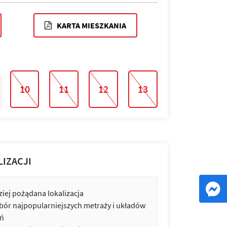
KARTA MIESZKANIA
10
11
12
13
LIZACJI
iej pożądana lokalizacja
bór najpopularniejszych metraży i układów
ń