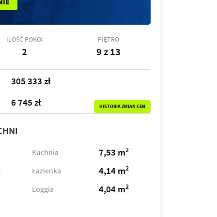
NIE
ILOŚĆ POKOI
PIĘTRO
2
9 z 13
305 333 zł
6 745 zł
HISTORIA ZMIAN CEN
CHNI
2
7,53 m
Kuchnia
2
2
4,14 m
Łazienka
2
4,04 m
Loggia
2