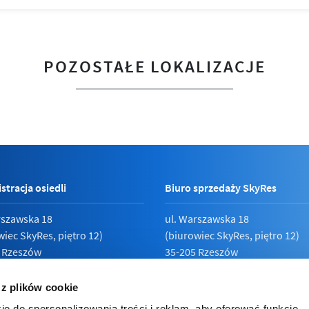
POZOSTAŁE LOKALIZACJE
stracja osiedli
Biuro sprzedaży SkyRes
rszawska 18
ul. Warszawska 18
wiec SkyRes, piętro 12)
(biurowiec SkyRes, piętro 12)
 Rzeszów
35-205 Rzeszów
789 19 87
Pn - Pt:
08:00 - 17:00
 z plików cookie
ie do spersonalizowania treści i reklam, aby oferować funkcje