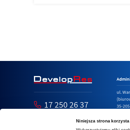
Admini
ul. Wa
(biuro
17 250 26 37
35-205
mieszkania@developres.pl
tel.
17 
Niniejsza strona korzysta
Wykorzystujemy pliki cook