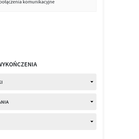
 połączenia komunikacyjne
WYKOŃCZENIA
I
ANIA