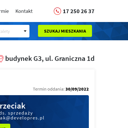
17 250 26 37
irmie
Kontakt
SZUKAJ MIESZKANIA
alety
budynek G3, ul. Graniczna 1d
Termin oddania:
30/09/2022
rzeciak
ds. sprzedaży
iak@developres.pl