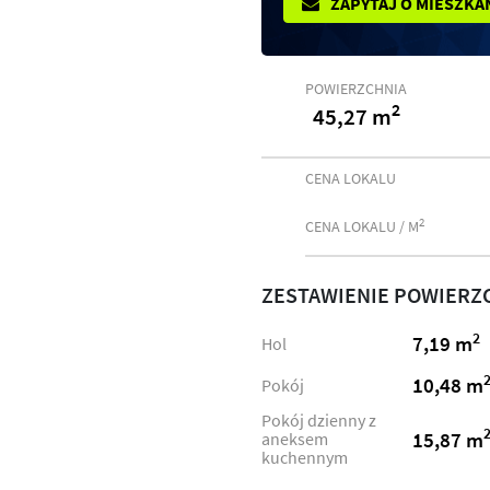
ZAPYTAJ O MIESZKA
POWIERZCHNIA
2
45,27 m
CENA LOKALU
2
CENA LOKALU / M
ZESTAWIENIE POWIERZ
2
7,19 m
Hol
10,48 m
Pokój
Pokój dzienny z
15,87 m
aneksem
kuchennym