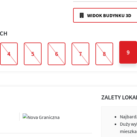
WIDOK BUDYNKU 3D
ACH
9
4
5
6
7
8
ZALETY LOKA
Najbardz
Duży wy
mieszka