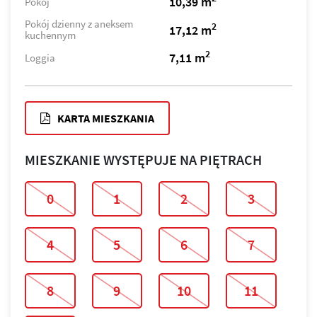
10,39 m
Pokój
Pokój dzienny z aneksem
2
17,12 m
kuchennym
2
7,11 m
Loggia
KARTA MIESZKANIA
MIESZKANIE WYSTĘPUJE NA PIĘTRACH
0
1
2
3
4
5
6
7
8
9
10
11