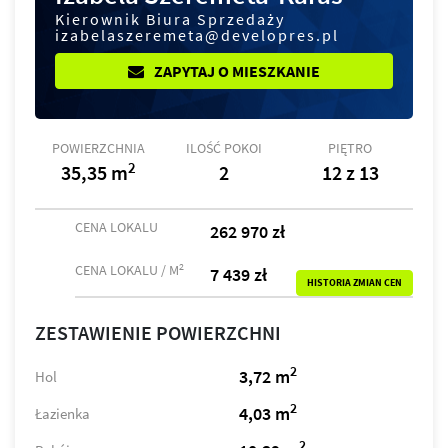
Kierownik Biura Sprzedaży
izabelaszeremeta@developres.pl
ZAPYTAJ O MIESZKANIE
POWIERZCHNIA
ILOŚĆ POKOI
PIĘTRO
2
35,35 m
2
12 z 13
CENA LOKALU
262 970 zł
2
CENA LOKALU / M
7 439 zł
HISTORIA ZMIAN CEN
ZESTAWIENIE POWIERZCHNI
2
3,72 m
Hol
2
4,03 m
Łazienka
2