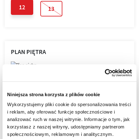
12
13
PLAN PIĘTRA
PLAN MIESZKANIA
Niniejsza strona korzysta z plików cookie
Wykorzystujemy pliki cookie do spersonalizowania treści
i reklam, aby oferować funkcje społecznościowe i
LOKALIZACJA
analizować ruch w naszej witrynie. Informacje o tym, jak
korzystasz z naszej witryny, udostępniamy partnerom
społecznościowym, reklamowym i analitycznym.
NOVA GRANICZNA powstaje w najbardziej lubianej