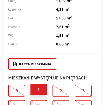
11,02 m
Pokój
2
4,38 m
Łazienka
2
17,03 m
Pokój
2
7,61 m
Kuchnia
2
1,98 m
WC
2
8,86 m
Balkon
KARTA MIESZKANIA
MIESZKANIE WYSTĘPUJE NA PIĘTRACH
1
0
2
3