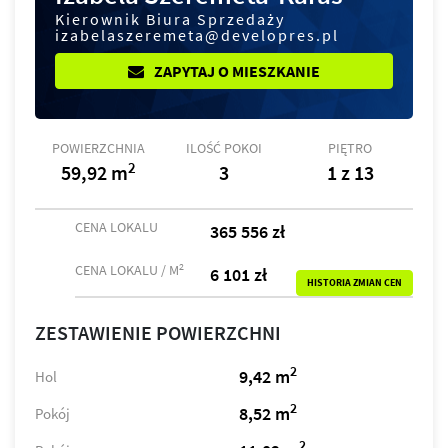
Kierownik Biura Sprzedaży
izabelaszeremeta@developres.pl
ZAPYTAJ O MIESZKANIE
POWIERZCHNIA
ILOŚĆ POKOI
PIĘTRO
2
59,92 m
3
1 z 13
CENA LOKALU
365 556 zł
2
CENA LOKALU / M
6 101 zł
HISTORIA ZMIAN CEN
ZESTAWIENIE POWIERZCHNI
2
9,42 m
Hol
2
8,52 m
Pokój
2