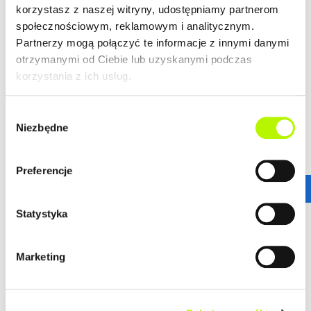
korzystasz z naszej witryny, udostępniamy partnerom
LOKALIZACJA
społecznościowym, reklamowym i analitycznym.
Partnerzy mogą połączyć te informacje z innymi danymi
otrzymanymi od Ciebie lub uzyskanymi podczas
NOVA GRANICZNA powstaje w najbardziej lubianej
korzystania z ich usług.
części miasta!
Tu każdy, nawet najbardziej wymagający Klient znajdzie
swoje wymarzone mieszkanie.
Nowoczesne budynki
Wybór
idealnie wpisują się w otoczenie, jednocześnie
Niezbędne
zgody
posiadając swój nowoczesny, unikatowy design.
więcej
Preferencje
DOWIEDZ SIĘ WIĘCEJ O LOKALIZACJI
ZALETY LOKALIZACJI
Statystyka
Najbardziej pożądana lokalizacja
Duży wybór najpopularniejszych metraży i
Marketing
układów mieszkań
Idealne połączenia komunikacyjne