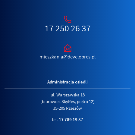
17 250 26 37
mieszkania@developres.pl
Administracja osiedli
ul. Warszawska 18
(biurowiec SkyRes, piętro 12)
35-205 Rzeszów
tel.
17 789 19 87