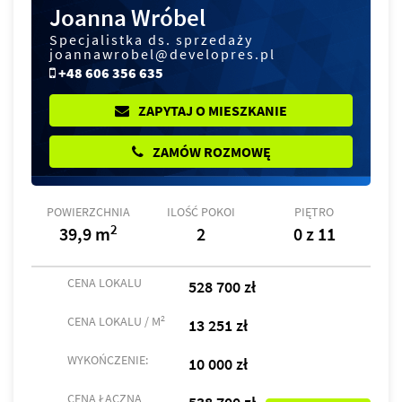
Joanna Wróbel
Specjalistka ds. sprzedaży
joannawrobel@developres.pl
+48 606 356 635
ZAPYTAJ O MIESZKANIE
ZAMÓW ROZMOWĘ
POWIERZCHNIA
ILOŚĆ POKOI
PIĘTRO
2
39,9 m
2
0 z 11
CENA LOKALU
528 700 zł
2
CENA LOKALU / M
13 251 zł
WYKOŃCZENIE:
10 000 zł
CENA ŁĄCZNA