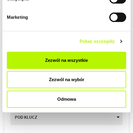
pod wynajem.
Mieszkania przy ul. Szpitalnej 3 są
gotowe i wyposażone
, a
Marketing
ich lokalizacja w centrum Rzeszowa zapewnia duży
potencjał inwestycyjny. Z kolei lokale przy ul.
Kwiatkowskiego 4A i 4B to funkcjonalne mieszkania w
dobrze skomunikowanej części miasta.
Pokaż szczegóły
Sprawdź aktualną ofertę i wybierz mieszkanie
dopasowane do swoich potrzeb.
Zezwól na wszystkie
STANDARDY WYKOŃCZENIA
DOWIEDZ SIĘ WIĘCEJ O LOKALIZACJI
Zezwól na wybór
DEWELOPERSKI
DO ZAMIESZKANIA
Odmowa
POD KLUCZ