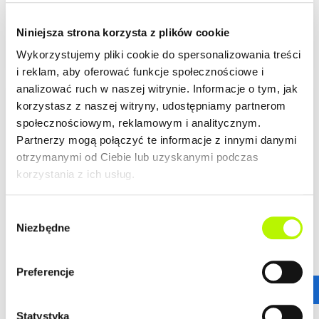
PLAN MIESZKANIA
Niniejsza strona korzysta z plików cookie
Wykorzystujemy pliki cookie do spersonalizowania treści
i reklam, aby oferować funkcje społecznościowe i
analizować ruch w naszej witrynie. Informacje o tym, jak
korzystasz z naszej witryny, udostępniamy partnerom
LOKALIZACJA
społecznościowym, reklamowym i analitycznym.
Partnerzy mogą połączyć te informacje z innymi danymi
otrzymanymi od Ciebie lub uzyskanymi podczas
Mieszkania z rynku wtórnego w Rzeszowie
korzystania z ich usług.
W naszej ofercie dostępne są
mieszkania z rynku wtórnego
w Rzeszowie
– przy
ul. Kwiatkowskiego 4A i 4B
oraz w
wyremontowanej kamienicy przy
ul. Szpitalnej 3
w centrum
Wybór
miasta.
Niezbędne
zgody
To propozycja dla osób, które szukają mieszkania gotowego
więcej
do zakupu bez oczekiwania na zakończenie budowy.
Preferencje
Dostępne lokale mają powierzchnie od
26 m² do 74 m²
,
dzięki czemu sprawdzą się zarówno jako pierwsze
GALERIA
mieszkanie, wygodna przestrzeń do życia, jak i nieruchomość
Statystyka