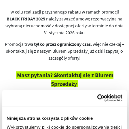
W celu realizacji przyznanego rabatu w ramach promocji
BLACK FRIDAY 2025
należy zawrzeć umowę rezerwacyjną na
wybraną nieruchomość z dostępnej oferty w terminie do dnia
31 stycznia 2026 roku.
Promocja trwa
tylko przez ograniczony czas
, więc nie czekaj –
skontaktuj się z naszym Biurem Sprzedaży już dziś i zapytaj o
szczegóły oferty!
Masz pytania? Skontaktuj się z Biurem
Sprzedaży
+48 17 250 26 37
Sprawdź dostępne inwestycje
Niniejsza strona korzysta z plików cookie
Wykorzystujemy pliki cookie do spersonalizowania treści