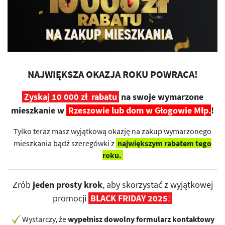
NAJWIĘKSZA OKAZJA ROKU POWRACA!
Zyskaj 10 000 zł rabatu
na swoje wymarzone
mieszkanie w
Rzeszowie lub dom w Głogowie Młp.
!
Tylko teraz masz wyjątkową okazję na zakup wymarzonego
mieszkania bądź szeregówki z
największym rabatem tego
roku.
Zrób
jeden prosty krok
, aby skorzystać z wyjątkowej
promocji
BLACK FRIDAY 2025
!
Wystarczy, że
wypełnisz dowolny formularz kontaktowy