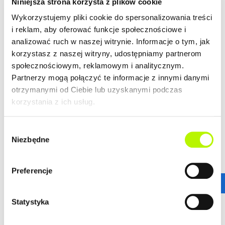
Niniejsza strona korzysta z plików cookie
Wykorzystujemy pliki cookie do spersonalizowania treści
Więcej znajdziesz
i reklam, aby oferować funkcje społecznościowe i
na:
https://developres.pl/mieszkania
analizować ruch w naszej witrynie. Informacje o tym, jak
korzystasz z naszej witryny, udostępniamy partnerom
_________________________________
społecznościowym, reklamowym i analitycznym.
Partnerzy mogą połączyć te informacje z innymi danymi
Skontaktuj się z nami już dziś i zarezerwuj swoje wymarzone
otrzymanymi od Ciebie lub uzyskanymi podczas
mieszkanie!
korzystania z ich usług.
Wybór
Niezbędne
zgody
17 250 26 37
Preferencje
mieszkania@developres.pl
Statystyka