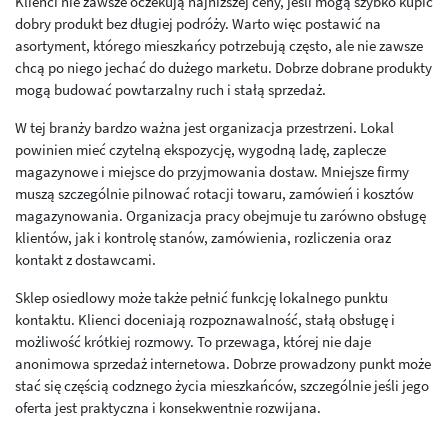
Klienci nie zawsze oczekują najniższej ceny, jeśli mogą szybko kupić
dobry produkt bez długiej podróży. Warto więc postawić na
asortyment, którego mieszkańcy potrzebują często, ale nie zawsze
chcą po niego jechać do dużego marketu. Dobrze dobrane produkty
mogą budować powtarzalny ruch i stałą sprzedaż.
W tej branży bardzo ważna jest organizacja przestrzeni. Lokal
powinien mieć czytelną ekspozycję, wygodną ladę, zaplecze
magazynowe i miejsce do przyjmowania dostaw. Mniejsze firmy
muszą szczególnie pilnować rotacji towaru, zamówień i kosztów
magazynowania. Organizacja pracy obejmuje tu zarówno obsługę
klientów, jak i kontrolę stanów, zamówienia, rozliczenia oraz
kontakt z dostawcami.
Sklep osiedlowy może także pełnić funkcję lokalnego punktu
kontaktu. Klienci doceniają rozpoznawalność, stałą obsługę i
możliwość krótkiej rozmowy. To przewaga, której nie daje
anonimowa sprzedaż internetowa. Dobrze prowadzony punkt może
stać się częścią codznego życia mieszkańców, szczególnie jeśli jego
oferta jest praktyczna i konsekwentnie rozwijana.