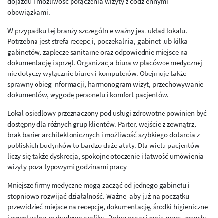
dojazdu i możliwość połączenia wizyty z codziennymi
obowiązkami.
W przypadku tej branży szczególnie ważny jest układ lokalu.
Potrzebna jest strefa recepcji, poczekalnia, gabinet lub kilka
gabinetów, zaplecze sanitarne oraz odpowiednie miejsce na
dokumentację i sprzęt. Organizacja biura w placówce medycznej
nie dotyczy wyłącznie biurek i komputerów. Obejmuje także
sprawny obieg informacji, harmonogram wizyt, przechowywanie
dokumentów, wygodę personelu i komfort pacjentów.
Lokal osiedlowy przeznaczony pod usługi zdrowotne powinien być
dostępny dla różnych grup klientów. Parter, wejście z zewnątrz,
brak barier architektonicznych i możliwość szybkiego dotarcia z
pobliskich budynków to bardzo duże atuty. Dla wielu pacjentów
liczy się także dyskrecja, spokojne otoczenie i łatwość umówienia
wizyty poza typowymi godzinami pracy.
Mniejsze firmy medyczne mogą zacząć od jednego gabinetu i
stopniowo rozwijać działalność. Ważne, aby już na początku
przewidzieć miejsce na recepcję, dokumentację, środki higieniczne
i ewentualną rozbudowę grafiku. Dobra organizacja pracy zespołu