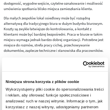
dostępność, wygodne wejście, czytelne oznakowanie i możliwość
umówienia spotkania blisko miejsca zamieszkania klienta.
Dla małych zespołów lokal osiedlowy może być rozsądną
alternatywą dla tradycyjnego biura w dużym budynku biurowym.
Koszty są zwykle łatwiejsze do kontrolowania, a kontakt z
klientami może być bardziej bezpośredni. Praca w biurze w takim
miejscu wymaga jednak bardzo dobrej organizacji. Potrzebne jest
miejsce do rozmów, strefa pracy cichej, przechowywanie
dokumentów, zaplecze techniczne i stanowiska dla pracowników.
Organizacja biura w lokalu usługowym powinna uwzględniać
zarówno klientów, jak i zespół. Jeśli firma prowadzi spotkania,
potrzebny jest przynajmniej jeden wydzielony pokój lub spokojna
strefa rozmów. Jeśli zespół pracuje z dokumentami lub danymi,
ważne są bezpieczeństwo, akustyka i odpowiednie rozmieszczenie
Niniejsza strona korzysta z plików cookie
stanowisk. Komfort pracowników wpływa na jakość obsługi i
Wykorzystujemy pliki cookie do spersonalizowania treści
sprawność codziennych procesów.
i reklam, aby oferować funkcje społecznościowe i
analizować ruch w naszej witrynie. Informacje o tym, jak
Wiele usług biurowych działa dziś hybrydowo. Część kontaktu
odbywa się online, ale lokal nadal buduje wiarygodność i daje
korzystasz z naszej witryny, udostępniamy partnerom