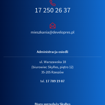
17 250 26 37
mieszkania@developres.pl
Administracja osiedli
ul. Warszawska 18
(biurowiec SkyRes, piętro 12)
35-205 Rzeszów
tel.
17 789 19 87
Biuro sprzedaży SkyRes