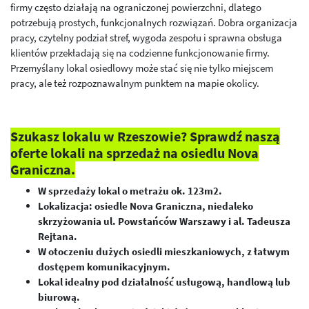
firmy często działają na ograniczonej powierzchni, dlatego
potrzebują prostych, funkcjonalnych rozwiązań. Dobra organizacja
pracy, czytelny podział stref, wygoda zespołu i sprawna obsługa
klientów przekładają się na codzienne funkcjonowanie firmy.
Przemyślany lokal osiedlowy może stać się nie tylko miejscem
pracy, ale też rozpoznawalnym punktem na mapie okolicy.
Szukasz lokalu w Rzeszowie? Sprawdź naszą
oferte lokali na sprzedaż na osiedlu Nova
Graniczna.
W sprzedaży lokal o metrażu ok. 123m2.
Lokalizacja: osiedle Nova Graniczna, niedaleko
skrzyżowania ul. Powstańców Warszawy i al. Tadeusza
Rejtana.
W otoczeniu dużych osiedli mieszkaniowych, z łatwym
dostępem komunikacyjnym.
Lokal idealny pod działalność usługową, handlową lub
biurową.