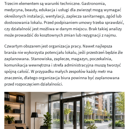
Trzecim elementem są warunki techniczne. Gastronomia,
medycyna, beauty, edukacja i usługi dla zwierząt mogą wymagać
określonych instalacji, wentylacji, zaplecza sanitarnego, zgód lub
dostosowania lokalu. Przed podpisaniem umowy trzeba sprawdzić,
czy działalność jest możliwa w danym miejscu. Brak takiej analizy
może prowadzić do kosztownych zmian lub rezygnacji z najmu.
Czwartym obszarem jest organizacja pracy. Nawet najlepsza
branża nie wykorzysta potencjału lokalu, jeśli przestrzeń będzie źle
zaplanowana. Stanowiska, zaplecze, magazyn, poczekalnia,
komunikacja wewnętrzna i strefa administracyjna muszą tworzyć
spójną całość. W przypadku małych zespołów każdy metr ma
znaczenie, dlatego organizacja biura powinna być zaplanowana
przed rozpoczęciem działalności.