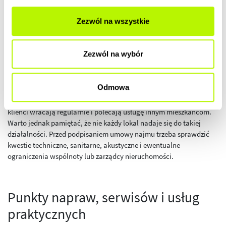
usługi, ale też na bezpieczeństwo zwierzęcia i organizację wizyty.
Zezwól na wszystkie
Mniejsze firmy świadczące usługi dla zwierząt potrzebują
sprawnego systemu rezerwacji, miejsca na sprzęt, kosmetyki,
karmy lub akcesoria. Organizacja pracy zespołu jest tu szczególnie
Zezwól na wybór
ważna, ponieważ opóźnienia i chaos mogą stresować zarówno
zwierzęta, jak i właścicieli. Dobrze zaplanowany grafik, czytelna
komunikacja i wygodna przestrzeń pozwalają uniknąć problemów.
Odmowa
Ta branża ma duży potencjał lokalnej lojalności. Zadowoleni
klienci wracają regularnie i polecają usługę innym mieszkańcom.
Warto jednak pamiętać, że nie każdy lokal nadaje się do takiej
działalności. Przed podpisaniem umowy najmu trzeba sprawdzić
kwestie techniczne, sanitarne, akustyczne i ewentualne
ograniczenia wspólnoty lub zarządcy nieruchomości.
Punkty napraw, serwisów i usług
praktycznych