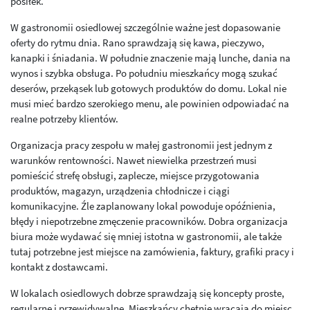
posiłek.
W gastronomii osiedlowej szczególnie ważne jest dopasowanie
oferty do rytmu dnia. Rano sprawdzają się kawa, pieczywo,
kanapki i śniadania. W południe znaczenie mają lunche, dania na
wynos i szybka obsługa. Po południu mieszkańcy mogą szukać
deserów, przekąsek lub gotowych produktów do domu. Lokal nie
musi mieć bardzo szerokiego menu, ale powinien odpowiadać na
realne potrzeby klientów.
Organizacja pracy zespołu w małej gastronomii jest jednym z
warunków rentowności. Nawet niewielka przestrzeń musi
pomieścić strefę obsługi, zaplecze, miejsce przygotowania
produktów, magazyn, urządzenia chłodnicze i ciągi
komunikacyjne. Źle zaplanowany lokal powoduje opóźnienia,
błędy i niepotrzebne zmęczenie pracowników. Dobra organizacja
biura może wydawać się mniej istotna w gastronomii, ale także
tutaj potrzebne jest miejsce na zamówienia, faktury, grafiki pracy i
kontakt z dostawcami.
W lokalach osiedlowych dobrze sprawdzają się koncepty proste,
regularne i przewidywalne. Mieszkańcy chętnie wracają do miejsc,