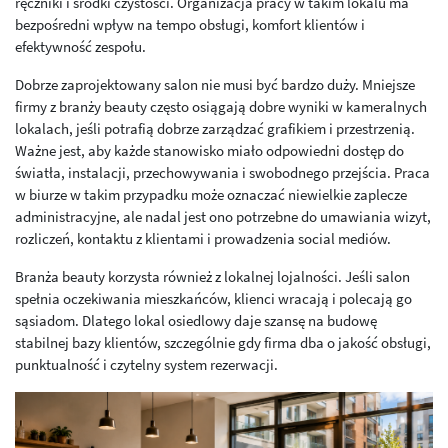
ręczniki i środki czystości. Organizacja pracy w takim lokalu ma
bezpośredni wpływ na tempo obsługi, komfort klientów i
efektywność zespołu.
Dobrze zaprojektowany salon nie musi być bardzo duży. Mniejsze
firmy z branży beauty często osiągają dobre wyniki w kameralnych
lokalach, jeśli potrafią dobrze zarządzać grafikiem i przestrzenią.
Ważne jest, aby każde stanowisko miało odpowiedni dostęp do
światła, instalacji, przechowywania i swobodnego przejścia. Praca
w biurze w takim przypadku może oznaczać niewielkie zaplecze
administracyjne, ale nadal jest ono potrzebne do umawiania wizyt,
rozliczeń, kontaktu z klientami i prowadzenia social mediów.
Branża beauty korzysta również z lokalnej lojalności. Jeśli salon
spełnia oczekiwania mieszkańców, klienci wracają i polecają go
sąsiadom. Dlatego lokal osiedlowy daje szansę na budowę
stabilnej bazy klientów, szczególnie gdy firma dba o jakość obsługi,
punktualność i czytelny system rezerwacji.