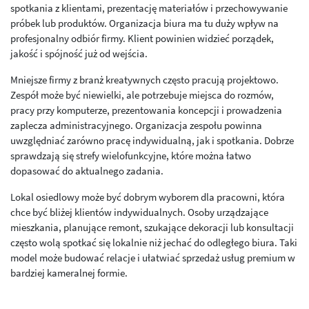
spotkania z klientami, prezentację materiałów i przechowywanie
próbek lub produktów. Organizacja biura ma tu duży wpływ na
profesjonalny odbiór firmy. Klient powinien widzieć porządek,
jakość i spójność już od wejścia.
Mniejsze firmy z branż kreatywnych często pracują projektowo.
Zespół może być niewielki, ale potrzebuje miejsca do rozmów,
pracy przy komputerze, prezentowania koncepcji i prowadzenia
zaplecza administracyjnego. Organizacja zespołu powinna
uwzględniać zarówno pracę indywidualną, jak i spotkania. Dobrze
sprawdzają się strefy wielofunkcyjne, które można łatwo
dopasować do aktualnego zadania.
Lokal osiedlowy może być dobrym wyborem dla pracowni, która
chce być bliżej klientów indywidualnych. Osoby urządzające
mieszkania, planujące remont, szukające dekoracji lub konsultacji
często wolą spotkać się lokalnie niż jechać do odległego biura. Taki
model może budować relacje i ułatwiać sprzedaż usług premium w
bardziej kameralnej formie.