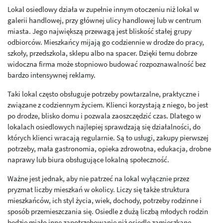
Lokal osiedlowy działa w zupełnie innym otoczeniu niż lokal w
galerii handlowej, przy głównej ulicy handlowej lub w centrum
miasta. Jego największą przewagą jest bliskość stałej grupy
odbiorców. Mieszkańcy mijają go codziennie w drodze do pracy,
szkoły, przedszkola, sklepu albo na spacer. Dzięki temu dobrze
widoczna firma może stopniowo budować rozpoznawalność bez
bardzo intensywnej reklamy.
Taki lokal często obsługuje potrzeby powtarzalne, praktyczne i
związane z codziennym życiem. Klienci korzystają z niego, bo jest
po drodze, blisko domu i pozwala zaoszczędzić czas. Dlatego w
lokalach osiedlowych najlepiej sprawdzają się działalności, do
których klienci wracają regularnie. Są to usługi, zakupy pierwszej
potrzeby, mała gastronomia, opieka zdrowotna, edukacja, drobne
naprawy lub biura obsługujące lokalną społeczność.
Ważne jest jednak, aby nie patrzeć na lokal wyłącznie przez
pryzmat liczby mieszkań w okolicy. Liczy się także struktura
mieszkańców, ich styl życia, wiek, dochody, potrzeby rodzinne i
sposób przemieszczania się. Osiedle z dużą liczbą młodych rodzin
będzie miało inne zapotrzebowanie niż osiedle zamieszkane