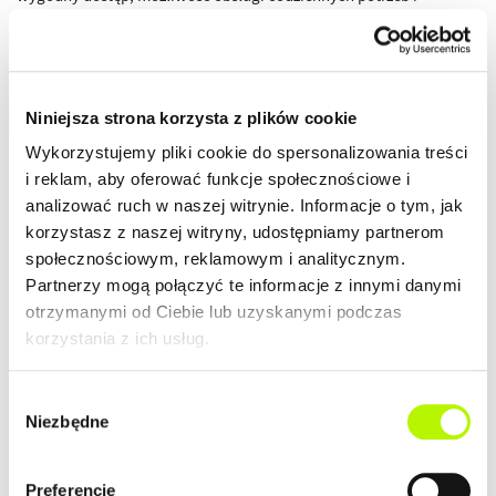
rozwijające się otoczenie.
W przypadku lokali w centrum ważniejsze mogą być prestiż adresu,
widoczność, łatwy dojazd, sąsiedztwo urzędów, biur, punktów
usługowych lub instytucji. Każda lokalizacja ma inne atuty i oferta
Niniejsza strona korzysta z plików cookie
powinna je jasno pokazywać.
Wykorzystujemy pliki cookie do spersonalizowania treści
Warto także zadbać o szybką obsługę zapytań. Najemcy często
i reklam, aby oferować funkcje społecznościowe i
porównują kilka lokali jednocześnie. Opóźniona odpowiedź, brak
analizować ruch w naszej witrynie. Informacje o tym, jak
konkretnych informacji lub trudność w umówieniu prezentacji
korzystasz z naszej witryny, udostępniamy partnerom
mogą sprawić, że wybiorą konkurencyjną ofertę.
społecznościowym, reklamowym i analitycznym.
Partnerzy mogą połączyć te informacje z innymi danymi
otrzymanymi od Ciebie lub uzyskanymi podczas
Umowa najmu powinna chronić
korzystania z ich usług.
właściciela i dawać najemcy
Wybór
poczucie stabilności
Niezbędne
zgody
Dobrze przygotowana umowa jest jednym z narzędzi ograniczania
pustostanu. Nie chodzi wyłącznie o zabezpieczenie interesów
Preferencje