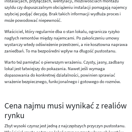
instalacjach, przyłączach, wentylacji, możliwościach montażu
szyldu czy dopuszczalnym obciążeniu instalacji pomagają najemcy
szybciej podjąć decyzję. Brak takich informacji wydłuża proces i
może powodować niepewność.
Właściciel, który regularnie dba o stan lokalu, ogranicza ryzyko
nagłych remontów między najemcami. Po zakończeniu umowy
wystarczy wtedy odświeżenie przestrzeni, a nie kosztowna naprawa
zaniedbań. To ma bezpośredni wpływ na długość pustostanu.
Warto też pamiętać o pierwszym wrażeniu. Czysty, jasny, zadbany
lokal jest łatwiejszy do pokazania. Nawet jeśli wymaga
dopasowania do konkretnej działalności, powinien sprawiać
wrażenie bezpiecznego, funkcjonalnego i gotowego do rozmów.
Cena najmu musi wynikać z realiów
rynku
Zbyt wysoki czynsz jest jedną z najczęstszych przyczyn pustostanu.