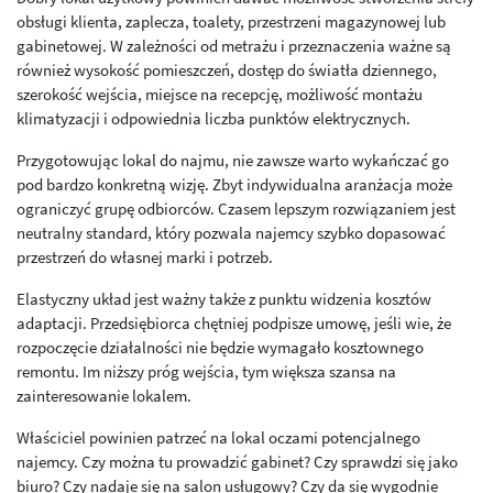
obsługi klienta, zaplecza, toalety, przestrzeni magazynowej lub
gabinetowej. W zależności od metrażu i przeznaczenia ważne są
również wysokość pomieszczeń, dostęp do światła dziennego,
szerokość wejścia, miejsce na recepcję, możliwość montażu
klimatyzacji i odpowiednia liczba punktów elektrycznych.
Przygotowując lokal do najmu, nie zawsze warto wykańczać go
pod bardzo konkretną wizję. Zbyt indywidualna aranżacja może
ograniczyć grupę odbiorców. Czasem lepszym rozwiązaniem jest
neutralny standard, który pozwala najemcy szybko dopasować
przestrzeń do własnej marki i potrzeb.
Elastyczny układ jest ważny także z punktu widzenia kosztów
adaptacji. Przedsiębiorca chętniej podpisze umowę, jeśli wie, że
rozpoczęcie działalności nie będzie wymagało kosztownego
remontu. Im niższy próg wejścia, tym większa szansa na
zainteresowanie lokalem.
Właściciel powinien patrzeć na lokal oczami potencjalnego
najemcy. Czy można tu prowadzić gabinet? Czy sprawdzi się jako
biuro? Czy nadaje się na salon usługowy? Czy da się wygodnie