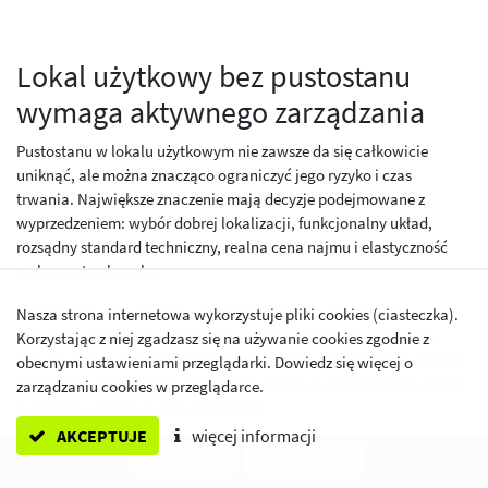
Lokal użytkowy bez pustostanu
wymaga aktywnego zarządzania
Pustostanu w lokalu użytkowym nie zawsze da się całkowicie
uniknąć, ale można znacząco ograniczyć jego ryzyko i czas
trwania. Największe znaczenie mają decyzje podejmowane z
wyprzedzeniem: wybór dobrej lokalizacji, funkcjonalny układ,
rozsądny standard techniczny, realna cena najmu i elastyczność
wobec potrzeb rynku.
Lokal, który jest widoczny, dostępny, zadbany i możliwy do
Nasza strona internetowa wykorzystuje pliki cookies (ciasteczka).
adaptacji pod różne działalności, łatwiej przyciąga najemców.
Korzystając z niej zgadzasz się na używanie cookies zgodnie z
Równie ważna jest przejrzysta oferta, szybka komunikacja, dobrze
obecnymi ustawieniami przeglądarki. Dowiedz się więcej o
skonstruowana umowa i partnerska relacja z przedsiębiorcą, który
zarządzaniu cookies w przeglądarce.
prowadzi w lokalu swoją działalność.
AKCEPTUJE
więcej informacji
Właściciel nie powinien traktować najmu jako procesu, który
NAPISZ DO NAS
ZAMÓW ROZMOWĘ
kończy się w dniu podpisania umowy. To stała praca nad