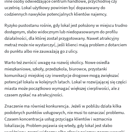
inne osoby odwiedzające centrum handlowe, przychodnię czy
uczelnię. Lokal użytkowy powinien być dopasowany do
codziennych nawyków potencjalnych klientów najemcy.
Ryzyko pustostanu rośnie, gdy lokal jest położony w miejscu trudno
dostępnym, słabo widocznym lub niedopasowanym do profilu
działalności, dla której został przygotowany. Nawet atrakcyjny
metraż może nie wystarczyć, jeśli klienci mają problem z dotarciem
do punktu albo nie zauważają go z ulicy.
Warto też zwrócić uwagę na rozwój okolicy. Nowe osiedla
mieszkaniowe, szkoły, przedszkola, biurowce, przystanki
komunikacji miejskiej czy inwestycje drogowe mogą zwiększać
potencjał lokalu w kolejnych latach. Lokal w rozwijającej się części
miasta może początkowo wymagać większej cierpliwości, ale z
czasem zyskać na atrakcyjności.
Znaczenie ma również konkurencja. Jeżeli w pobliżu działa kilka
podobnych punktów usługowych, nie musi to oznaczać problemu.
Czasem koncentracja usług przyciąga klientów i wzmacnia
lokalizację. Problem pojawia się wtedy, gdy lokal jest słabo
wyróżniony, gorzej widoczny albo oferuje najemcy gorsze warunki