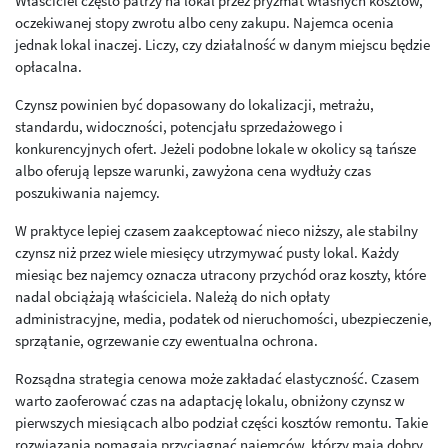
Właściciel często patrzy na lokal przez pryzmat własnych kosztów,
oczekiwanej stopy zwrotu albo ceny zakupu. Najemca ocenia
jednak lokal inaczej. Liczy, czy działalność w danym miejscu będzie
opłacalna.
Czynsz powinien być dopasowany do lokalizacji, metrażu,
standardu, widoczności, potencjału sprzedażowego i
konkurencyjnych ofert. Jeżeli podobne lokale w okolicy są tańsze
albo oferują lepsze warunki, zawyżona cena wydłuży czas
poszukiwania najemcy.
W praktyce lepiej czasem zaakceptować nieco niższy, ale stabilny
czynsz niż przez wiele miesięcy utrzymywać pusty lokal. Każdy
miesiąc bez najemcy oznacza utracony przychód oraz koszty, które
nadal obciążają właściciela. Należą do nich opłaty
administracyjne, media, podatek od nieruchomości, ubezpieczenie,
sprzątanie, ogrzewanie czy ewentualna ochrona.
Rozsądna strategia cenowa może zakładać elastyczność. Czasem
warto zaoferować czas na adaptację lokalu, obniżony czynsz w
pierwszych miesiącach albo podział części kosztów remontu. Takie
rozwiązania pomagają przyciągnąć najemców, którzy mają dobry