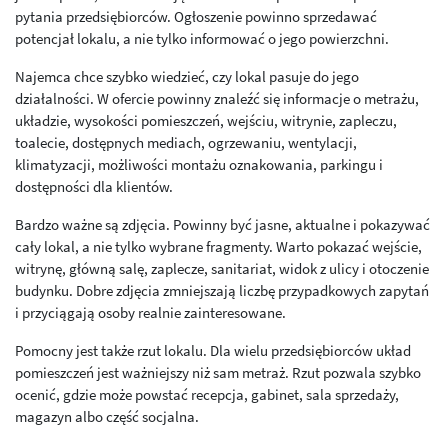
pytania przedsiębiorców. Ogłoszenie powinno sprzedawać
potencjał lokalu, a nie tylko informować o jego powierzchni.
Najemca chce szybko wiedzieć, czy lokal pasuje do jego
działalności. W ofercie powinny znaleźć się informacje o metrażu,
układzie, wysokości pomieszczeń, wejściu, witrynie, zapleczu,
toalecie, dostępnych mediach, ogrzewaniu, wentylacji,
klimatyzacji, możliwości montażu oznakowania, parkingu i
dostępności dla klientów.
Bardzo ważne są zdjęcia. Powinny być jasne, aktualne i pokazywać
cały lokal, a nie tylko wybrane fragmenty. Warto pokazać wejście,
witrynę, główną salę, zaplecze, sanitariat, widok z ulicy i otoczenie
budynku. Dobre zdjęcia zmniejszają liczbę przypadkowych zapytań
i przyciągają osoby realnie zainteresowane.
Pomocny jest także rzut lokalu. Dla wielu przedsiębiorców układ
pomieszczeń jest ważniejszy niż sam metraż. Rzut pozwala szybko
ocenić, gdzie może powstać recepcja, gabinet, sala sprzedaży,
magazyn albo część socjalna.