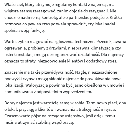
Właściciel, który utrzymuje regularny kontakt z najemcą, ma
większą szansę zareagować, zanim dojdzie do rezygnacji. Nie
chodzi o nadmierną kontrolę, ale o partnerskie podejście. Krótka
rozmowa co pewien czas pozwala sprawdzić, czy lokal nadal
spełnia swoją funkcję.
Warto szybko reagować na zgłoszenia techniczne. Przeciek, awaria
ogrzewania, problemy z drzwiami, niesprawna klimatyzacja czy
usterki instalacji mogą dezorganizować działalność. Dla najemcy
oznacza to straty, niezadowolenie klientów i dodatkowy stres.
Znaczenie ma także przewidywalność. Nagłe, nieuzasadnione
podwyżki czynszu mogą skłonić najemcę do poszukiwania nowej
lokalizacji. Waloryzacja powinna być jasno określona w umowie i
komunikowana z odpowiednim wyprzedzeniem.
Dobry najemca jest wartością samą w sobie. Terminowo płaci, dba
o lokal, przyciąga klientów i wzmacnia atrakcyjność miejsca.
Czasem warto pójść na rozsądne ustępstwo, jeśli dzięki temu
można utrzymać stabilną współpracę.