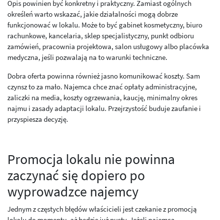
Opis powinien być konkretny i praktyczny. Zamiast ogólnych
określeń warto wskazać, jakie działalności mogą dobrze
funkcjonować w lokalu. Może to być gabinet kosmetyczny, biuro
rachunkowe, kancelaria, sklep specjalistyczny, punkt odbioru
zamówień, pracownia projektowa, salon usługowy albo placówka
medyczna, jeśli pozwalają na to warunki techniczne.
Dobra oferta powinna również jasno komunikować koszty. Sam
czynsz to za mało. Najemca chce znać opłaty administracyjne,
zaliczki na media, koszty ogrzewania, kaucję, minimalny okres
najmu i zasady adaptacji lokalu. Przejrzystość buduje zaufanie i
przyspiesza decyzję.
Promocja lokalu nie powinna
zaczynać się dopiero po
wyprowadzce najemcy
Jednym z częstych błędów właścicieli jest czekanie z promocją
lokalu do momentu, aż będzie już pusty. Jeżeli najemca