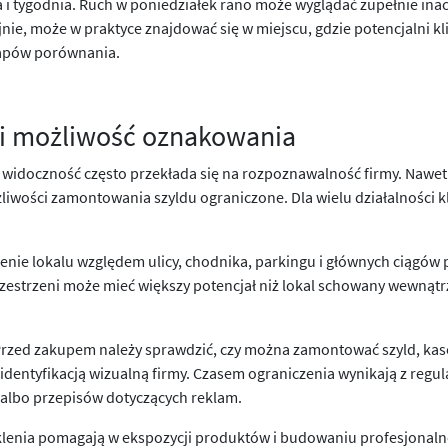
i tygodnia. Ruch w poniedziałek rano może wyglądać zupełnie inac
jnie, może w praktyce znajdować się w miejscu, gdzie potencjalni kl
etapów porównania.
 i możliwość oznakowania
doczność często przekłada się na rozpoznawalność firmy. Nawet naj
żliwości zamontowania szyldu ograniczone. Dla wielu działalności kl
nie lokalu względem ulicy, chodnika, parkingu i głównych ciągów pi
rzestrzeni może mieć większy potencjał niż lokal schowany wewnątrz
Przed zakupem należy sprawdzić, czy można zamontować szyld, kaset
dentyfikacją wizualną firmy. Czasem ograniczenia wynikają z reg
albo przepisów dotyczących reklam.
klenia pomagają w ekspozycji produktów i budowaniu profesjonal