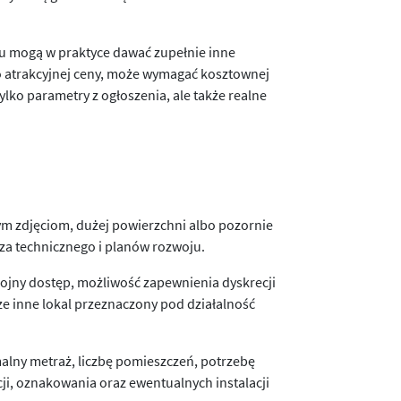
żu mogą w praktyce dawać zupełnie inne
mo atrakcyjnej ceny, może wymagać kosztownej
lko parametry z ogłoszenia, ale także realne
ym zdjęciom, dużej powierzchni albo pozornie
cza technicznego i planów rozwoju.
okojny dostęp, możliwość zapewnienia dyskrecji
e inne lokal przeznaczony pod działalność
alny metraż, liczbę pomieszczeń, potrzebę
ji, oznakowania oraz ewentualnych instalacji