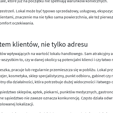
okale, które już na początku nie spełniają warunków koniecznych.
przestrzeń. Lokal może być typowo sprzedażowy, usługowy, ekspozyc
lientami, znaczenie ma nie tylko sama powierzchnia, ale też pierws
komfort oczekiwania.
tem klientów, nie tylko adresu
ntów wpływających na wartość lokalu handlowego. Sam atrakcyjny ad
e wszystkim to, czy w danej okolicy są potencjalni klienci i czy łatwo
eszka, pracuje lub regularnie przemieszcza się w pobliżu. Lokal 
ryzjer, kosmetyka, sklep specjalistyczny, punkt odbioru, gabinet czy
y dla działalności, która potrzebuje dużej widoczności i łatwego 
ąsiedztwo sklepów, aptek, piekarni, punktów medycznych, gastron
ne sąsiedztwo nie zawsze oznacza konkurencję. Często działa odw
olowanej lokalizacji.