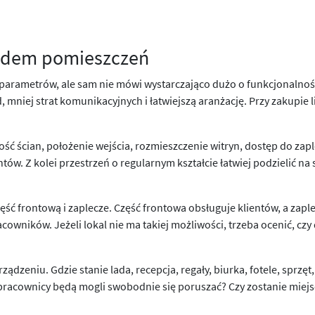
ładem pomieszczeń
parametrów, ale sam nie mówi wystarczająco dużo o funkcjonalnośc
, mniej strat komunikacyjnych i łatwiejszą aranżację. Przy zakupie li
 ścian, położenie wejścia, rozmieszczenie witryn, dostęp do zaplec
ów. Z kolei przestrzeń o regularnym kształcie łatwiej podzielić na 
 część frontową i zaplecze. Część frontowa obsługuje klientów, a z
cowników. Jeżeli lokal nie ma takiej możliwości, trzeba ocenić, czy d
rządzeniu. Gdzie stanie lada, recepcja, regały, biurka, fotele, sprzę
 pracownicy będą mogli swobodnie się poruszać? Czy zostanie mie
.