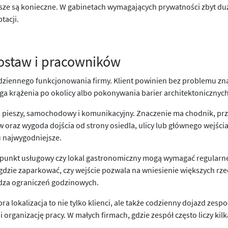
awsze są konieczne. W gabinetach wymagających prywatności zbyt 
tacji.
dostaw i pracowników
ennego funkcjonowania firmy. Klient powinien bez problemu znaleźć
aga krążenia po okolicy albo pokonywania barier architektoniczny
pieszy, samochodowy i komunikacyjny. Znaczenie ma chodnik, przej
w oraz wygoda dojścia od strony osiedla, ulicy lub głównego wejści
tu najwygodniejsze.
, punkt usługowy czy lokal gastronomiczny mogą wymagać regular
zie zaparkować, czy wejście pozwala na wniesienie większych rzec
dza ograniczeń godzinowych.
lokalizacja to nie tylko klienci, ale także codzienny dojazd zespo
i organizację pracy. W małych firmach, gdzie zespół często liczy kil