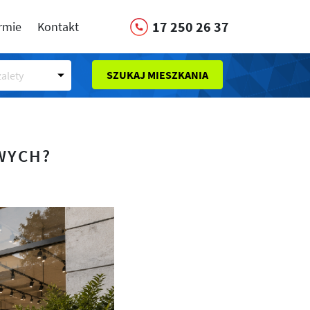
17 250 26 37
irmie
Kontakt
SZUKAJ MIESZKANIA
alety
WYCH?