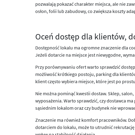
pozwalają pokazać charakter miejsca, ale nie z
osłon, folii lub zabudowy, co zwiększa koszty adap
Oceń dostęp dla klientów, 
Dostępność lokalu ma ogromne znaczenie dla codzi
Jeżeli dotarcie na miejsce jest niewygodne, wym
Przy porównywaniu ofert warto sprawdzić dostęp 
możliwość krótkiego postoju, parking dla klientó
klient często wybiera miejsce, które jest po pros
Nie można pominąć kwestii dostaw. Sklep, salon
wyposażenia. Warto sprawdzić, czy dostawca ma gd
sąsiednim lokalom oraz czy budynek nie wprowa
Znaczenie ma również komfort pracowników. Dobra 
dotarciem do lokalu, może to utrudnić rekrutację 
wpływ na stabilność działania.