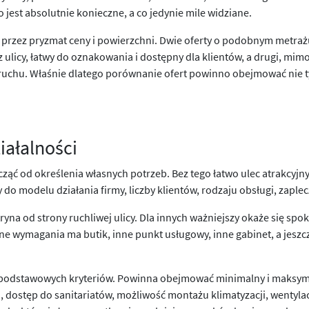
 jest absolutnie konieczne, a co jedynie mile widziane.
ko przez pryzmat ceny i powierzchni. Dwie oferty o podobnym metra
 ulicy, łatwy do oznakowania i dostępny dla klientów, a drugi, mi
 ruchu. Właśnie dlatego porównanie ofert powinno obejmować nie ty
iałalności
ząć od określenia własnych potrzeb. Bez tego łatwo ulec atrakcyjn
do modelu działania firmy, liczby klientów, rodzaju obsługi, zaple
yna od strony ruchliwej ulicy. Dla innych ważniejszy okaże się sp
 wymagania ma butik, inne punkt usługowy, inne gabinet, a jeszcz
stę podstawowych kryteriów. Powinna obejmować minimalny i maksym
 dostęp do sanitariatów, możliwość montażu klimatyzacji, wentylac