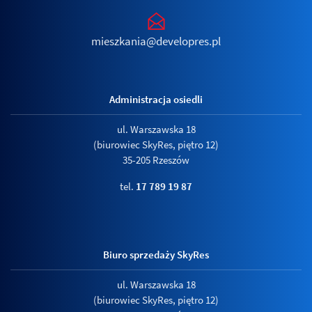
mieszkania@developres.pl
Administracja osiedli
ul. Warszawska 18
(biurowiec SkyRes, piętro 12)
35-205 Rzeszów
tel.
17 789 19 87
Biuro sprzedaży SkyRes
ul. Warszawska 18
(biurowiec SkyRes, piętro 12)