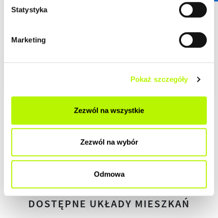
DEWELOPERSKI
Statystyka
DO ZAMIESZKANIA
Marketing
POD KLUCZ
Pokaż szczegóły
Zezwól na wszystkie
HISTORIA ZMIAN CEN
Zezwól na wybór
HISTORIA
Odmowa
DOSTĘPNE UKŁADY MIESZKAŃ