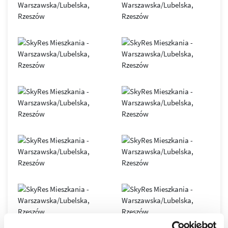
SkyRes
– symbol nowoczesnego Rzeszowa i siedziba
renomowanych, międzynarodowych firm. Obiekt oferuje
elastyczne przestrzenie open space, podłogi podniesione,
sufity podwieszane, duże przeszklenia, indywidualnie
sterowane systemy klimatyzacji i wentylacji, 7
szybkobieżnych wind oraz inteligentny system BMS.
Nowoczesna infrastruktura światłowodowa gwarantuje
stabilny i bezpieczny transfer danych.
Biurowiec został zaprojektowany zgodnie z zasadami
zrównoważonego budownictwa
, co potwierdza
certyfikat
LEED GOLD
. Dzięki połączeniu innowacyjnych technologii,
komfortu i doskonałej lokalizacji, SkyRes jest dziś jednym z
najważniejszych adresów biznesowych
w Rzeszowie oraz
wyjątkowym miejscem do życia w dynamicznie
rozwijającym się mieście.
Osiedle SkyRes to prestiżowa inwestycja, która
wyznaczyła nowe standardy w rzeszowskim
budownictwie, to jeden z najbardziej pożądanych
adresów w Rzeszowie.