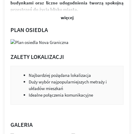
budynkami oraz liczne udogodnienia tworzą spokojną
przestrzeń do życia blisko miasta.
więcej
W skład osiedla wchodzi sześć budynków i ponad 370
funkcjonalnych mieszkań. Przemyślane układy
PLAN OSIEDLA
zapewniają jasne, ustawne wnętrza oraz możliwość ich
łatwej aranżacji. Przestronne balkony zapewniają
odpoczynek po intensywnym dniu. Równowaga między
designem a funkcjonalnością to przestrzeń, która służy
ZALETY LOKALIZACJI
ludziom i ich potrzebom.
Osiedle wyróżnia estetyczna architektura, zieleń między
Najbardziej pożądana lokalizacja
budynkami i praktyczne udogodnienia. Projekt łączy jasną
Duży wybór najpopularniejszych metraży i
elewację z kolorystycznymi akcentami. Budynki zostały
układów mieszkań
wykonane z wysokiej klasy materiałów wykończeniowych.
Idealne połączenia komunikacyjne
Nie brakuje tu również miejsc parkingowych, zarówno
w podziemnej hali garażowej, jak i na ogólnodostępnym
parkingu.
Zabudowa została tak zaprojektowana, by jak najwięcej
GALERIA
mieszkań było skierowanych na stronę południową.