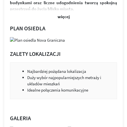
budynkami oraz liczne udogodnienia tworzą spokojną
przestrzeń do życia blisko miasta.
więcej
W skład osiedla wchodzi sześć budynków i ponad 370
funkcjonalnych mieszkań. Przemyślane układy
PLAN OSIEDLA
zapewniają jasne, ustawne wnętrza oraz możliwość ich
łatwej aranżacji. Przestronne balkony zapewniają
odpoczynek po intensywnym dniu. Równowaga między
designem a funkcjonalnością to przestrzeń, która służy
ZALETY LOKALIZACJI
ludziom i ich potrzebom.
Osiedle wyróżnia estetyczna architektura, zieleń między
Najbardziej pożądana lokalizacja
budynkami i praktyczne udogodnienia. Projekt łączy jasną
Duży wybór najpopularniejszych metraży i
elewację z kolorystycznymi akcentami. Budynki zostały
układów mieszkań
wykonane z wysokiej klasy materiałów wykończeniowych.
Idealne połączenia komunikacyjne
Nie brakuje tu również miejsc parkingowych, zarówno
w podziemnej hali garażowej, jak i na ogólnodostępnym
parkingu.
Zabudowa została tak zaprojektowana, by jak najwięcej
GALERIA
mieszkań było skierowanych na stronę południową.