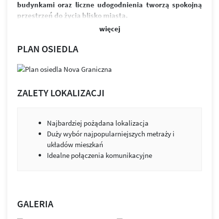
budynkami oraz liczne udogodnienia tworzą spokojną
przestrzeń do życia blisko miasta.
więcej
W skład osiedla wchodzi sześć budynków i ponad 370
funkcjonalnych mieszkań. Przemyślane układy
PLAN OSIEDLA
zapewniają jasne, ustawne wnętrza oraz możliwość ich
łatwej aranżacji. Przestronne balkony zapewniają
odpoczynek po intensywnym dniu. Równowaga między
designem a funkcjonalnością to przestrzeń, która służy
ZALETY LOKALIZACJI
ludziom i ich potrzebom.
Osiedle wyróżnia estetyczna architektura, zieleń między
Najbardziej pożądana lokalizacja
budynkami i praktyczne udogodnienia. Projekt łączy jasną
Duży wybór najpopularniejszych metraży i
elewację z kolorystycznymi akcentami. Budynki zostały
układów mieszkań
wykonane z wysokiej klasy materiałów wykończeniowych.
Idealne połączenia komunikacyjne
Nie brakuje tu również miejsc parkingowych, zarówno
w podziemnej hali garażowej, jak i na ogólnodostępnym
parkingu.
Zabudowa została tak zaprojektowana, by jak najwięcej
GALERIA
mieszkań było skierowanych na stronę południową.