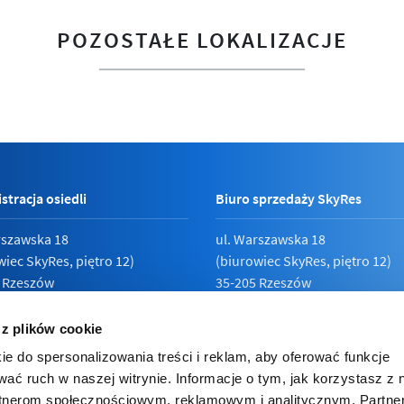
POZOSTAŁE LOKALIZACJE
stracja osiedli
Biuro sprzedaży SkyRes
rszawska 18
ul. Warszawska 18
wiec SkyRes, piętro 12)
(biurowiec SkyRes, piętro 12)
 Rzeszów
35-205 Rzeszów
789 19 87
Pn - Pt:
08:00 - 17:00
 z plików cookie
ie do spersonalizowania treści i reklam, aby oferować funkcje
wać ruch w naszej witrynie. Informacje o tym, jak korzystasz z 
rtnerom społecznościowym, reklamowym i analitycznym. Partn