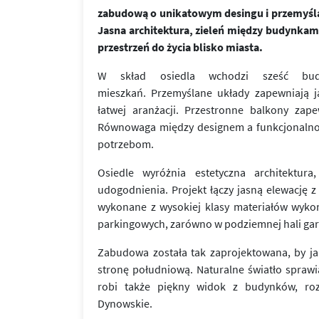
zabudową o unikatowym desingu i przemyśl
Jasna architektura, zieleń między budynkam
przestrzeń do życia blisko miasta.
W skład osiedla wchodzi sześć bud
mieszkań. Przemyślane układy zapewniają j
łatwej aranżacji. Przestronne balkony za
Równowaga między designem a funkcjonalności
potrzebom.
Osiedle wyróżnia estetyczna architektur
udogodnienia. Projekt łączy jasną elewację z
wykonane z wysokiej klasy materiałów wykoń
parkingowych, zarówno w podziemnej hali gar
Zabudowa została tak zaprojektowana, by ja
stronę południową. Naturalne światło sprawia
robi także piękny widok z budynków, roz
Dynowskie.