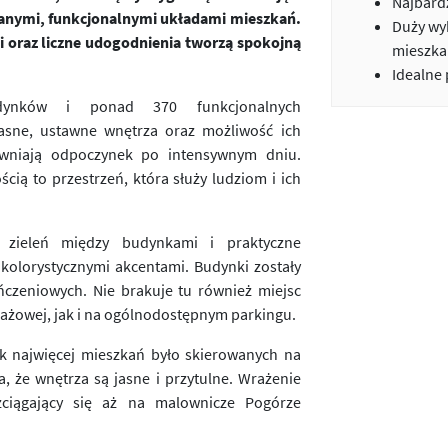
Najbardz
anymi, funkcjonalnymi układami mieszkań.
Duży wy
i oraz liczne udogodnienia tworzą spokojną
mieszka
Idealne
ynków i ponad 370 funkcjonalnych
asne, ustawne wnętrza oraz możliwość ich
pewniają odpoczynek po intensywnym dniu.
ą to przestrzeń, która służy ludziom i ich
a, zieleń między budynkami i praktyczne
 kolorystycznymi akcentami. Budynki zostały
czeniowych. Nie brakuje tu również miejsc
ażowej, jak i na ogólnodostępnym parkingu.
k najwięcej mieszkań było skierowanych na
, że wnętrza są jasne i przytulne. Wrażenie
ciągający się aż na malownicze Pogórze