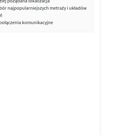
iej pożądana lokalizacja
bór najpopularniejszych metraży i układów
ń
 połączenia komunikacyjne