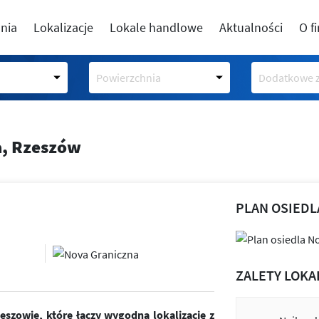
nia
Lokalizacje
Lokale handlowe
Aktualności
O f
Powierzchnia
Dodatkowe z
a, Rzeszów
PLAN OSIEDL
ZALETY LOKA
szowie, które łączy wygodną lokalizację z