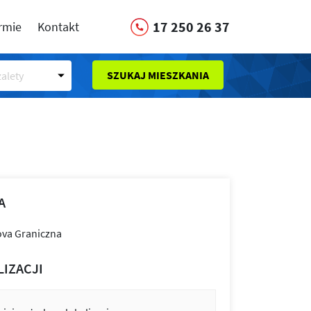
17 250 26 37
irmie
Kontakt
SZUKAJ MIESZKANIA
alety
A
LIZACJI