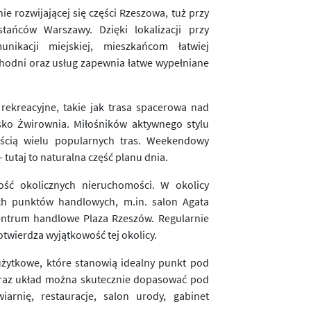
e rozwijającej się części Rzeszowa, tuż przy
tańców Warszawy. Dzięki lokalizacji przy
nikacji miejskiej, mieszkańcom łatwiej
chodni oraz usług zapewnia łatwe wypełniane
 rekreacyjne, takie jak trasa spacerowa nad
isko Żwirownia. Miłośników aktywnego stylu
ęścią wielu popularnych tras. Weekendowy
– tutaj to naturalna część planu dnia.
tość okolicznych nieruchomości. W okolicy
ych punktów handlowych, m.in. salon Agata
centrum handlowe Plaza Rzeszów. Regularnie
twierdza wyjątkowość tej okolicy.
użytkowe, które stanowią idealny punkt pod
oraz układ można skutecznie dopasować pod
iarnię, restauracje, salon urody, gabinet