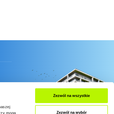
Zezwól na wszystkie
naszej
Zezwól na wybór
erzy mogą