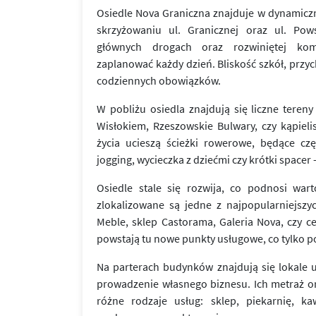
Osiedle Nova Graniczna znajduje w dynamiczni
skrzyżowaniu ul. Granicznej oraz ul. Pows
głównych drogach oraz rozwiniętej komu
zaplanować każdy dzień. Bliskość szkół, przy
codziennych obowiązków.
W pobliżu osiedla znajdują się liczne tereny
Wisłokiem, Rzeszowskie Bulwary, czy kąpiel
życia ucieszą ścieżki rowerowe, będące cz
jogging, wycieczka z dziećmi czy krótki spacer 
Osiedle stale się rozwija, co podnosi war
zlokalizowane są jedne z najpopularniejsz
Meble, sklep Castorama, Galeria Nova, czy 
powstają tu nowe punkty usługowe, co tylko po
Na parterach budynków znajdują się lokale 
prowadzenie własnego biznesu. Ich metraż 
różne rodzaje usług: sklep, piekarnię, kaw