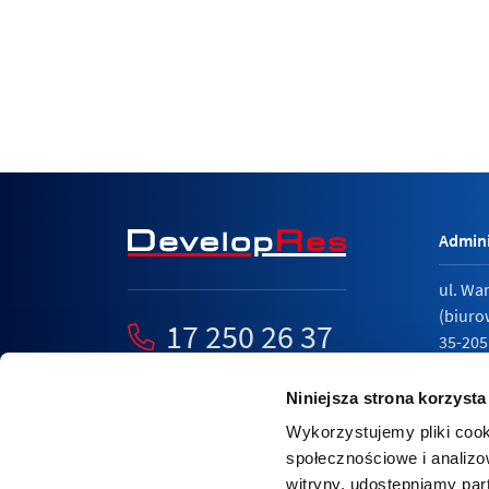
Admini
ul. Wa
(biuro
17 250 26 37
35-205
mieszkania@developres.pl
tel.
17 
Niniejsza strona korzysta
Wykorzystujemy pliki cook
społecznościowe i analizo
witryny, udostępniamy pa