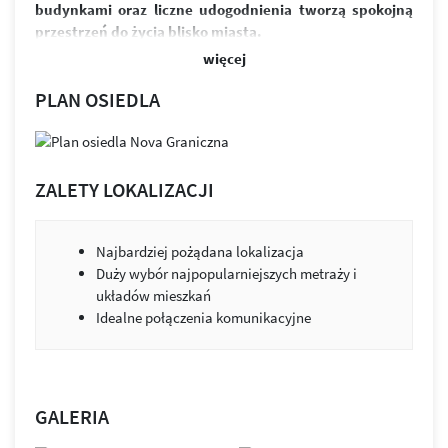
budynkami oraz liczne udogodnienia tworzą spokojną
przestrzeń do życia blisko miasta.
więcej
W skład osiedla wchodzi sześć budynków i ponad 370
funkcjonalnych mieszkań. Przemyślane układy
PLAN OSIEDLA
zapewniają jasne, ustawne wnętrza oraz możliwość ich
łatwej aranżacji. Przestronne balkony zapewniają
odpoczynek po intensywnym dniu. Równowaga między
designem a funkcjonalnością to przestrzeń, która służy
ZALETY LOKALIZACJI
ludziom i ich potrzebom.
Osiedle wyróżnia estetyczna architektura, zieleń między
Najbardziej pożądana lokalizacja
budynkami i praktyczne udogodnienia. Projekt łączy jasną
Duży wybór najpopularniejszych metraży i
elewację z kolorystycznymi akcentami. Budynki zostały
układów mieszkań
wykonane z wysokiej klasy materiałów wykończeniowych.
Idealne połączenia komunikacyjne
Nie brakuje tu również miejsc parkingowych, zarówno
w podziemnej hali garażowej, jak i na ogólnodostępnym
parkingu.
Zabudowa została tak zaprojektowana, by jak najwięcej
GALERIA
mieszkań było skierowanych na stronę południową.