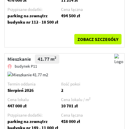
476 000 zł
11 314 zł
Przypisane dodatki:
Cena łączna
parking na zewnątrz
494 500 zł
budynku nr 113 - 18 500 zł
ZOBACZ SZCZEGÓŁY
2
Mieszkanie
41.77 m
budynek P11
Termin oddania
Ilość pokoi
Sierpień 2026
2
2
Cena lokalu
Cena lokalu / m
447 000 zł
10 701 zł
Przypisane dodatki:
Cena łączna
parking na zewnątrz
458 000 zł
budynku nr 149 - 11 000 zł