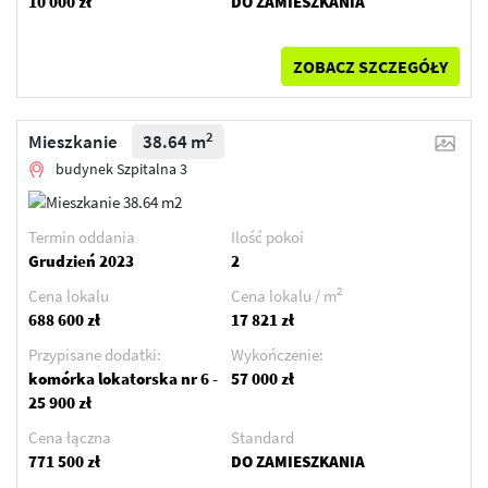
10 000 zł
DO ZAMIESZKANIA
ZOBACZ SZCZEGÓŁY
2
Mieszkanie
38.64 m
budynek Szpitalna 3
Termin oddania
Ilość pokoi
Grudzień 2023
2
2
Cena lokalu
Cena lokalu / m
688 600 zł
17 821 zł
Przypisane dodatki:
Wykończenie:
komórka lokatorska nr 6 -
57 000 zł
25 900 zł
Cena łączna
Standard
771 500 zł
DO ZAMIESZKANIA