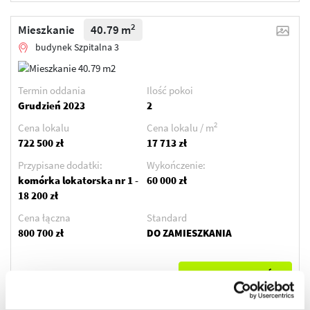
2
Mieszkanie
40.79 m
budynek Szpitalna 3
Termin oddania
Ilość pokoi
Grudzień 2023
2
2
Cena lokalu
Cena lokalu / m
722 500 zł
17 713 zł
Przypisane dodatki:
Wykończenie:
komórka lokatorska nr 1 -
60 000 zł
18 200 zł
Cena łączna
Standard
800 700 zł
DO ZAMIESZKANIA
ZOBACZ SZCZEGÓŁY