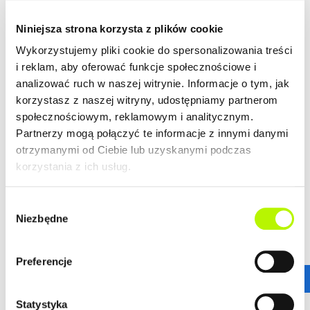
2
Mieszkanie
39.90 m
Niniejsza strona korzysta z plików cookie
budynek Kwiatkowskiego 4a
Wykorzystujemy pliki cookie do spersonalizowania treści
i reklam, aby oferować funkcje społecznościowe i
Termin oddania
Ilość pokoi
analizować ruch w naszej witrynie. Informacje o tym, jak
Grudzień 2020
2
korzystasz z naszej witryny, udostępniamy partnerom
2
Cena lokalu
Cena lokalu / m
społecznościowym, reklamowym i analitycznym.
528 700 zł
13 251 zł
Partnerzy mogą połączyć te informacje z innymi danymi
Wykończenie:
Standard
otrzymanymi od Ciebie lub uzyskanymi podczas
10 000 zł
DO ZAMIESZKANIA
korzystania z ich usług.
ZOBACZ SZCZEGÓŁY
Wybór
Niezbędne
zgody
2
Mieszkanie
39.71 m
Preferencje
budynek Kwiatkowskiego 4b
Statystyka