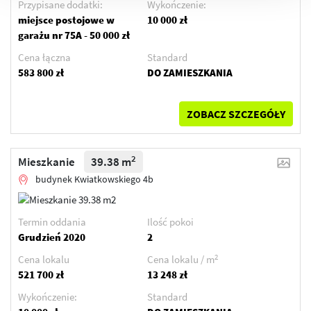
Przypisane dodatki:
Wykończenie:
miejsce postojowe w
10 000 zł
garażu nr 75A - 50 000 zł
Cena łączna
Standard
583 800 zł
DO ZAMIESZKANIA
ZOBACZ SZCZEGÓŁY
2
Mieszkanie
39.38 m
budynek Kwiatkowskiego 4b
Termin oddania
Ilość pokoi
Grudzień 2020
2
2
Cena lokalu
Cena lokalu / m
521 700 zł
13 248 zł
Wykończenie:
Standard