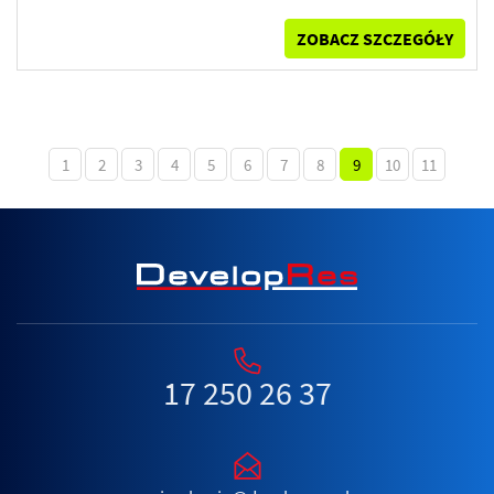
ZOBACZ SZCZEGÓŁY
1
2
3
4
5
6
7
8
9
10
11
17 250 26 37