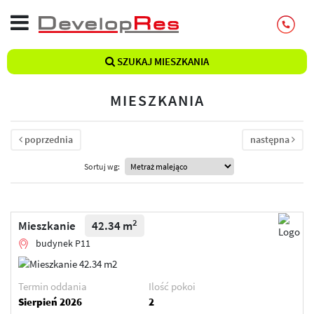
SZUKAJ MIESZKANIA
MIESZKANIA
poprzednia
następna
Sortuj wg:
2
Mieszkanie
42.34 m
budynek P11
Termin oddania
Ilość pokoi
Sierpień 2026
2