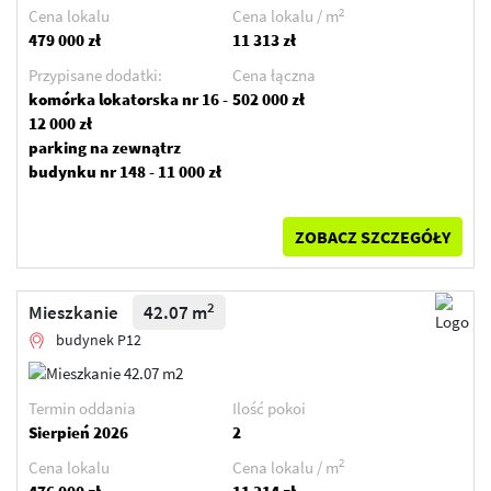
2
Cena lokalu
Cena lokalu / m
479 000 zł
11 313 zł
Przypisane dodatki:
Cena łączna
komórka lokatorska nr 16 -
502 000 zł
12 000 zł
parking na zewnątrz
budynku nr 148 - 11 000 zł
ZOBACZ SZCZEGÓŁY
2
Mieszkanie
42.07 m
budynek P12
Termin oddania
Ilość pokoi
Sierpień 2026
2
2
Cena lokalu
Cena lokalu / m