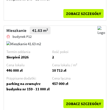
ZOBACZ SZCZEGÓŁY
2
Mieszkanie
41.63 m
budynek P12
Termin oddania
Ilość pokoi
Sierpień 2026
2
2
Cena lokalu
Cena lokalu / m
446 000 zł
10 713 zł
Przypisane dodatki:
Cena łączna
parking na zewnątrz
457 000 zł
budynku nr 159 - 11 000 zł
ZOBACZ SZCZEGÓŁY