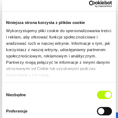
2
Mieszkanie
34.18 m
budynek Kwiatkowskiego 4b
Niniejsza strona korzysta z plików cookie
Termin oddania
Ilość pokoi
Wykorzystujemy pliki cookie do spersonalizowania treści
Grudzień 2020
2
i reklam, aby oferować funkcje społecznościowe i
2
Cena lokalu
Cena lokalu / m
analizować ruch w naszej witrynie. Informacje o tym, jak
485 700 zł
14 210 zł
korzystasz z naszej witryny, udostępniamy partnerom
Wykończenie:
Standard
społecznościowym, reklamowym i analitycznym.
10 000 zł
DO ZAMIESZKANIA
Partnerzy mogą połączyć te informacje z innymi danymi
otrzymanymi od Ciebie lub uzyskanymi podczas
korzystania z ich usług.
ZOBACZ SZCZEGÓŁY
Wybór
2
Niezbędne
Mieszkanie
33.59 m
zgody
budynek Kamienica
Preferencje