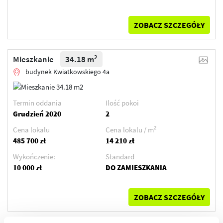
ZOBACZ SZCZEGÓŁY
2
Mieszkanie
34.18 m
budynek Kwiatkowskiego 4a
Termin oddania
Ilość pokoi
Grudzień 2020
2
2
Cena lokalu
Cena lokalu / m
485 700 zł
14 210 zł
Wykończenie:
Standard
10 000 zł
DO ZAMIESZKANIA
ZOBACZ SZCZEGÓŁY