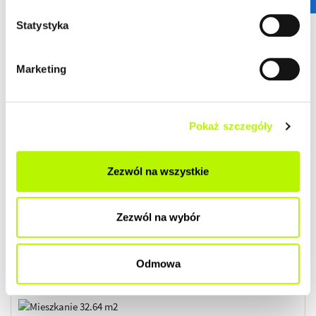
Termin oddania
Ilość pokoi
Kwiecień 2026
1
Statystyka
2
Cena lokalu
Cena lokalu / m
567 630 zł
16 899 zł
Marketing
Przypisane dodatki:
Wykończenie:
komórka lokatorska nr K5 -
100 770 zł
40 100 zł
Miejsce na zewnątrz
Pokaż szczegóły
budynku nr V - 86 400 zł
Cena łączna
Standard
Zezwól na wszystkie
794 900 zł
DO ZAMIESZKANIA
Zezwól na wybór
ZOBACZ SZCZEGÓŁY
Odmowa
2
Mieszkanie
32.64 m
budynek Kamienica