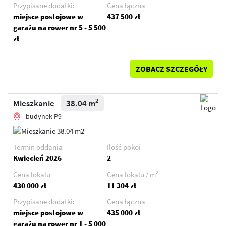
Przypisane dodatki:
Cena łączna
miejsce postojowe w
437 500 zł
garażu na rower nr 5 - 5 500
zł
ZOBACZ SZCZEGÓŁY
2
Mieszkanie
38.04 m
budynek P9
Termin oddania
Ilość pokoi
Kwiecień 2026
2
2
Cena lokalu
Cena lokalu / m
430 000 zł
11 304 zł
Przypisane dodatki:
Cena łączna
miejsce postojowe w
435 000 zł
garażu na rower nr 1 - 5 000