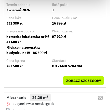
Termin oddania
Ilość pokoi
Kwiecień 2026
1
2
Cena lokalu
Cena lokalu / m
551 580 zł
16 899 zł
Przypisane dodatki:
Wykończenie:
komórka lokatorska nr K6 -
97 920 zł
47 600 zł
Miejsce na zewnątrz
budynku nr IV - 86 400 zł
Cena łączna
Standard
783 500 zł
DO ZAMIESZKANIA
ZOBACZ SZCZEGÓŁY
2
Mieszkanie
29.29 m
budynek Kwiatkowskiego 4b