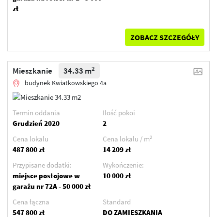
zł
ZOBACZ SZCZEGÓŁY
2
Mieszkanie
34.33 m
budynek Kwiatkowskiego 4a
Termin oddania
Ilość pokoi
Grudzień 2020
2
2
Cena lokalu
Cena lokalu / m
487 800 zł
14 209 zł
Przypisane dodatki:
Wykończenie:
miejsce postojowe w
10 000 zł
garażu nr 72A - 50 000 zł
Cena łączna
Standard
547 800 zł
DO ZAMIESZKANIA