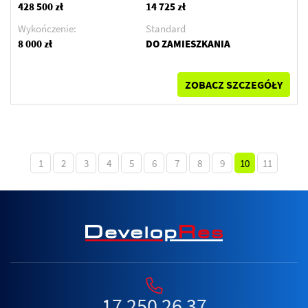
428 500 zł
14 725 zł
Wykończenie:
Standard
8 000 zł
DO ZAMIESZKANIA
ZOBACZ SZCZEGÓŁY
1
2
3
4
5
6
7
8
9
10
11
17 250 26 37