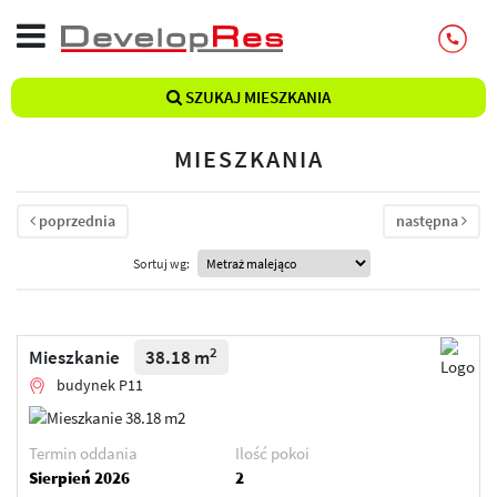
SZUKAJ MIESZKANIA
MIESZKANIA
poprzednia
następna
Sortuj wg:
2
Mieszkanie
38.18 m
budynek P11
Termin oddania
Ilość pokoi
Sierpień 2026
2