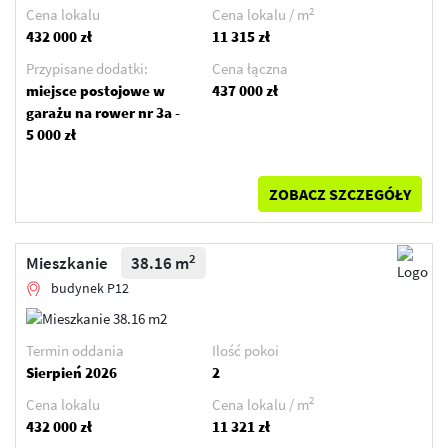
2
Cena lokalu
Cena lokalu / m
432 000 zł
11 315 zł
Przypisane dodatki:
Cena łączna
miejsce postojowe w
437 000 zł
garażu na rower nr 3a -
5 000 zł
ZOBACZ SZCZEGÓŁY
2
Mieszkanie
38.16 m
budynek P12
Termin oddania
Ilość pokoi
Sierpień 2026
2
2
Cena lokalu
Cena lokalu / m
432 000 zł
11 321 zł