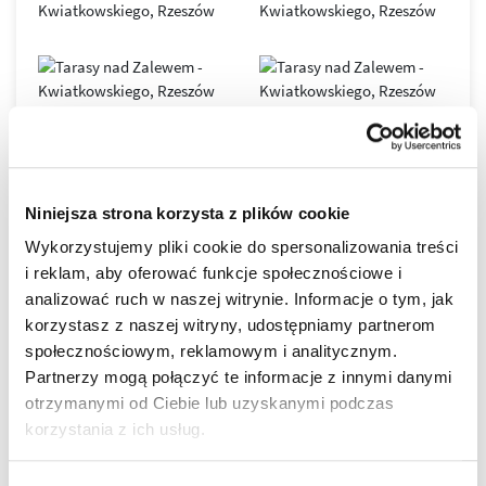
Osiedle łączy
najwyższy komfort życia
z
elegancką,
nowoczesną architekturą
: smukłe budynki (ok.
6–11
pięter
) tworzą spójny, miejski krajobraz, a duże przeszklenia
wpuszczają
maksimum naturalnego światła
.
Każdy detal zaprojektowano tak, by codzienność
była
wygodniejsza, cichsza i bardziej prestiżowa
– od
funkcjonalnych układów mieszkań, przez imponujące tarasy,
po świetnie zorganizowaną przestrzeń wspólną. To adres
w
Niniejsza strona korzysta z plików cookie
STANDARDY WYKOŃCZENIA
najlepszej lokalizacji
, blisko zieleni, wody i centrum.
Wykorzystujemy pliki cookie do spersonalizowania treści
i reklam, aby oferować funkcje społecznościowe i
DEWELOPERSKI
analizować ruch w naszej witrynie. Informacje o tym, jak
korzystasz z naszej witryny, udostępniamy partnerom
społecznościowym, reklamowym i analitycznym.
DO ZAMIESZKANIA
Partnerzy mogą połączyć te informacje z innymi danymi
otrzymanymi od Ciebie lub uzyskanymi podczas
POD KLUCZ
korzystania z ich usług.