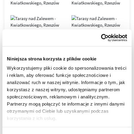
Osiedle łączy
najwyższy komfort życia
z
elegancką,
nowoczesną architekturą
: smukłe budynki (ok.
6–11
pięter
) tworzą spójny, miejski krajobraz, a duże przeszklenia
wpuszczają
maksimum naturalnego światła
.
Każdy detal zaprojektowano tak, by codzienność
była
wygodniejsza, cichsza i bardziej prestiżowa
– od
funkcjonalnych układów mieszkań, przez imponujące tarasy,
po świetnie zorganizowaną przestrzeń wspólną. To adres
w
Niniejsza strona korzysta z plików cookie
STANDARDY WYKOŃCZENIA
najlepszej lokalizacji
, blisko zieleni, wody i centrum.
Wykorzystujemy pliki cookie do spersonalizowania treści
i reklam, aby oferować funkcje społecznościowe i
DEWELOPERSKI
analizować ruch w naszej witrynie. Informacje o tym, jak
korzystasz z naszej witryny, udostępniamy partnerom
społecznościowym, reklamowym i analitycznym.
DO ZAMIESZKANIA
Partnerzy mogą połączyć te informacje z innymi danymi
otrzymanymi od Ciebie lub uzyskanymi podczas
POD KLUCZ
korzystania z ich usług.