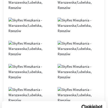
SkyRes
– symbol nowoczesnego Rzeszowa i siedziba
renomowanych, międzynarodowych firm. Obiekt oferuje
elastyczne przestrzenie open space, podłogi podniesione,
sufity podwieszane, duże przeszklenia, indywidualnie
sterowane systemy klimatyzacji i wentylacji, 7
szybkobieżnych wind oraz inteligentny system BMS.
Nowoczesna infrastruktura światłowodowa gwarantuje
stabilny i bezpieczny transfer danych.
Biurowiec został zaprojektowany zgodnie z zasadami
zrównoważonego budownictwa
, co potwierdza
certyfikat
LEED GOLD
. Dzięki połączeniu innowacyjnych technologii,
komfortu i doskonałej lokalizacji, SkyRes jest dziś jednym z
najważniejszych adresów biznesowych
w Rzeszowie oraz
wyjątkowym miejscem do życia w dynamicznie
rozwijającym się mieście.
Osiedle SkyRes to prestiżowa inwestycja, która
wyznaczyła nowe standardy w rzeszowskim
budownictwie, to jeden z najbardziej pożądanych
adresów w Rzeszowie.