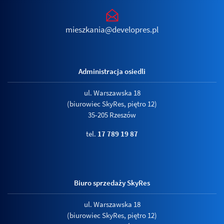
mieszkania@developres.pl
Administracja osiedli
ul. Warszawska 18
(biurowiec SkyRes, piętro 12)
35-205 Rzeszów
tel.
17 789 19 87
Biuro sprzedaży SkyRes
ul. Warszawska 18
(biurowiec SkyRes, piętro 12)