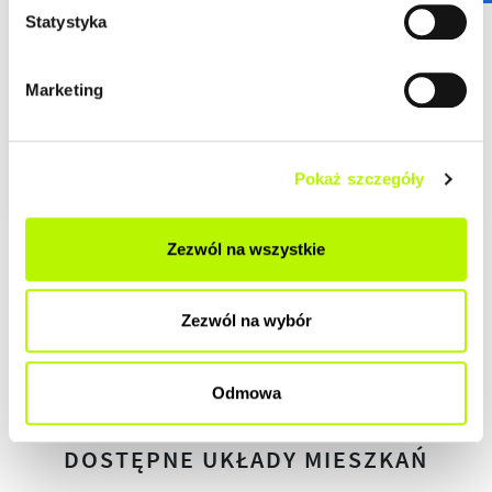
DEWELOPERSKI
Statystyka
DO ZAMIESZKANIA
Marketing
POD KLUCZ
Pokaż szczegóły
Zezwól na wszystkie
HISTORIA ZMIAN CEN
Zezwól na wybór
HISTORIA
Odmowa
DOSTĘPNE UKŁADY MIESZKAŃ