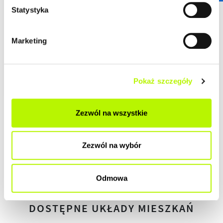
DEWELOPERSKI
Statystyka
DO ZAMIESZKANIA
Marketing
POD KLUCZ
Pokaż szczegóły
Zezwól na wszystkie
HISTORIA ZMIAN CEN
Zezwól na wybór
HISTORIA
Odmowa
DOSTĘPNE UKŁADY MIESZKAŃ