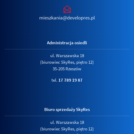
mieszkania@developres.pl
Administracja osiedli
ul. Warszawska 18
(biurowiec SkyRes, piętro 12)
35-205 Rzeszów
tel.
17 789 19 87
Biuro sprzedaży SkyRes
ul. Warszawska 18
(biurowiec SkyRes, piętro 12)