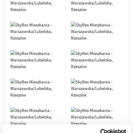
SkyRes
– symbol nowoczesnego Rzeszowa i siedziba
renomowanych, międzynarodowych firm. Obiekt oferuje
elastyczne przestrzenie open space, podłogi podniesione,
sufity podwieszane, duże przeszklenia, indywidualnie
sterowane systemy klimatyzacji i wentylacji, 7
szybkobieżnych wind oraz inteligentny system BMS.
Nowoczesna infrastruktura światłowodowa gwarantuje
stabilny i bezpieczny transfer danych.
Biurowiec został zaprojektowany zgodnie z zasadami
zrównoważonego budownictwa
, co potwierdza
certyfikat
LEED GOLD
. Dzięki połączeniu innowacyjnych technologii,
komfortu i doskonałej lokalizacji, SkyRes jest dziś jednym z
najważniejszych adresów biznesowych
w Rzeszowie oraz
wyjątkowym miejscem do życia w dynamicznie
rozwijającym się mieście.
Osiedle SkyRes to prestiżowa inwestycja, która
wyznaczyła nowe standardy w rzeszowskim
budownictwie, to jeden z najbardziej pożądanych
adresów w Rzeszowie.