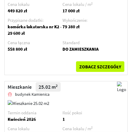
2
Cena lokalu
Cena lokalu / m
449 820 zł
17 000 zł
Przypisane dodatki:
Wykończenie:
komórka lokatorska nr K2 -
79 380 zł
29 600 zł
Cena łączna
Standard
558 800 zł
DO ZAMIESZKANIA
ZOBACZ SZCZEGÓŁY
2
Mieszkanie
25.02 m
budynek Kamienica
Termin oddania
Ilość pokoi
Kwiecień 2026
1
2
Cena lokalu
Cena lokalu / m