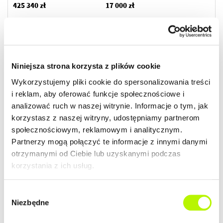
425 340 zł
17 000 zł
Przypisane dodatki:
Wykończenie:
komórka lokatorska nr K7 -
75 060 zł
32 800 zł
Miejsce na zewnątrz
budynku nr II - 86 400 zł
Niniejsza strona korzysta z plików cookie
Cena łączna
Standard
Wykorzystujemy pliki cookie do spersonalizowania treści
619 600 zł
DO ZAMIESZKANIA
i reklam, aby oferować funkcje społecznościowe i
analizować ruch w naszej witrynie. Informacje o tym, jak
korzystasz z naszej witryny, udostępniamy partnerom
ZOBACZ SZCZEGÓŁY
społecznościowym, reklamowym i analitycznym.
Partnerzy mogą połączyć te informacje z innymi danymi
2
otrzymanymi od Ciebie lub uzyskanymi podczas
Mieszkanie
25.01 m
korzystania z ich usług.
budynek Kamienica
Wybór
Termin oddania
Ilość pokoi
Niezbędne
zgody
Kwiecień 2026
1