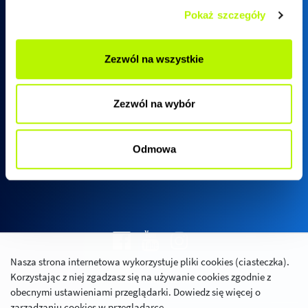
Pokaż szczegóły
Biuro sprzedaży SkyRes
Zezwól na wszystkie
ul. Warszawska 18
(biurowiec SkyRes, piętro 12)
Zezwól na wybór
35-205 Rzeszów
Pn - Pt:
08:00 - 17:00
Odmowa
Nasza strona internetowa wykorzystuje pliki cookies (ciasteczka).
Polityka prywatności
Korzystając z niej zgadzasz się na używanie cookies zgodnie z
Relacje inwestorskie
obecnymi ustawieniami przeglądarki. Dowiedz się więcej o
zarządzaniu cookies w przeglądarce.