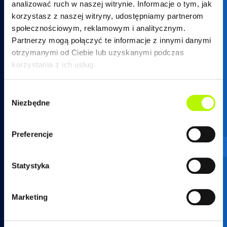
analizować ruch w naszej witrynie. Informacje o tym, jak
korzystasz z naszej witryny, udostępniamy partnerom
społecznościowym, reklamowym i analitycznym.
Partnerzy mogą połączyć te informacje z innymi danymi
otrzymanymi od Ciebie lub uzyskanymi podczas
17 250 26 37
korzystania z ich usług.
Wybór
Niezbędne
zgody
mieszkania@developres.pl
Preferencje
Administracja osiedli
Statystyka
ul. Warszawska 18
(biurowiec SkyRes, piętro 12)
Marketing
35-205 Rzeszów
tel.
17 789 19 87