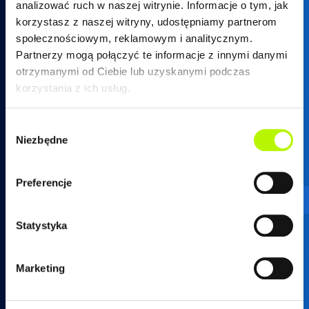
analizować ruch w naszej witrynie. Informacje o tym, jak
korzystasz z naszej witryny, udostępniamy partnerom
społecznościowym, reklamowym i analitycznym.
Partnerzy mogą połączyć te informacje z innymi danymi
otrzymanymi od Ciebie lub uzyskanymi podczas
17 250 26 37
korzystania z ich usług.
Wybór
Niezbędne
zgody
mieszkania@developres.pl
Preferencje
Administracja osiedli
Statystyka
ul. Warszawska 18
(biurowiec SkyRes, piętro 12)
Marketing
35-205 Rzeszów
tel.
17 789 19 87