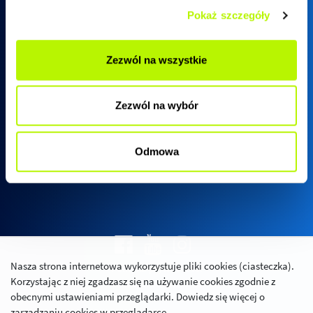
Pokaż szczegóły
Biuro sprzedaży SkyRes
Zezwól na wszystkie
ul. Warszawska 18
(biurowiec SkyRes, piętro 12)
Zezwól na wybór
35-205 Rzeszów
Pn - Pt:
08:00 - 17:00
Odmowa
Nasza strona internetowa wykorzystuje pliki cookies (ciasteczka).
Polityka prywatności
Korzystając z niej zgadzasz się na używanie cookies zgodnie z
Relacje inwestorskie
obecnymi ustawieniami przeglądarki. Dowiedz się więcej o
zarządzaniu cookies w przeglądarce.