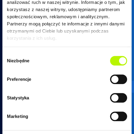
analizować ruch w naszej witrynie. Informacje o tym, jak
korzystasz z naszej witryny, udostępniamy partnerom
społecznościowym, reklamowym i analitycznym.
Partnerzy mogą połączyć te informacje z innymi danymi
otrzymanymi od Ciebie lub uzyskanymi podczas
17 250 26 37
korzystania z ich usług.
Wybór
Niezbędne
zgody
mieszkania@developres.pl
Preferencje
Administracja osiedli
Statystyka
ul. Warszawska 18
(biurowiec SkyRes, piętro 12)
Marketing
35-205 Rzeszów
tel.
17 789 19 87