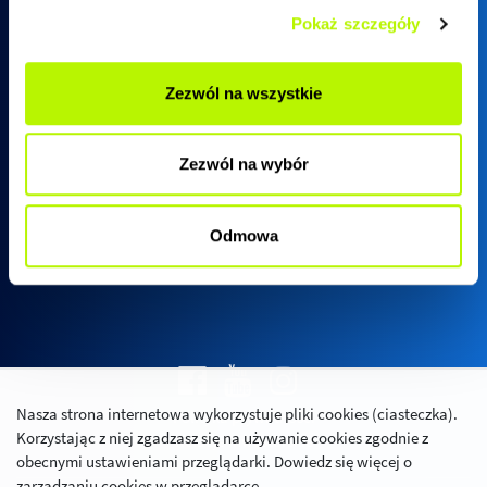
Pokaż szczegóły
Biuro sprzedaży SkyRes
Zezwól na wszystkie
ul. Warszawska 18
(biurowiec SkyRes, piętro 12)
Zezwól na wybór
35-205 Rzeszów
Pn - Pt:
08:00 - 17:00
Odmowa
Nasza strona internetowa wykorzystuje pliki cookies (ciasteczka).
Polityka prywatności
Korzystając z niej zgadzasz się na używanie cookies zgodnie z
Relacje inwestorskie
obecnymi ustawieniami przeglądarki. Dowiedz się więcej o
zarządzaniu cookies w przeglądarce.