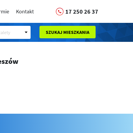
17 250 26 37
irmie
Kontakt
SZUKAJ MIESZKANIA
alety
zeszów