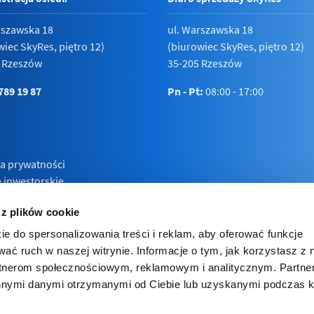
rszawska 18
ul. Warszawska 18
wiec SkyRes, piętro 12)
(biurowiec SkyRes, piętro 12)
 Rzeszów
35-205 Rzeszów
789 19 87
Pn - Pt:
08:00 - 17:00
ka prywatności
e inwestorskie
 z plików cookie
ie do spersonalizowania treści i reklam, aby oferować funkcje
wać ruch w naszej witrynie. Informacje o tym, jak korzystasz z 
rtnerom społecznościowym, reklamowym i analitycznym. Partn
innymi danymi otrzymanymi od Ciebie lub uzyskanymi podczas k