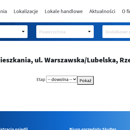
nia
Lokalizacje
Lokale handlowe
Aktualności
O f
Powierzchnia
Dodatkowe z
Mieszkania,
ul. Warszawska/Lubelska, R
Etap
Pokaż
stracja osiedli
Biuro sprzedaży SkyRes