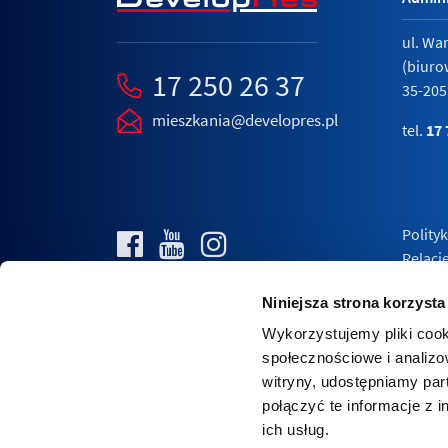
ul. Wa
(biuro
17 250 26 37
35-205
mieszkania@developres.pl
tel.
17 
Polity
Relacj
Niniejsza strona korzysta
Wykorzystujemy pliki cook
społecznościowe i analizo
witryny, udostępniamy pa
połączyć te informacje z 
ich usług.