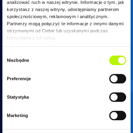
analizować ruch w naszej witrynie. Informacje o tym, jak
korzystasz z naszej witryny, udostępniamy partnerom
społecznościowym, reklamowym i analitycznym.
Partnerzy mogą połączyć te informacje z innymi danymi
otrzymanymi od Ciebie lub uzyskanymi podczas
17 250 26 37
korzystania z ich usług.
Wybór
Niezbędne
zgody
mieszkania@developres.pl
Preferencje
Administracja osiedli
Statystyka
ul. Warszawska 18
(biurowiec SkyRes, piętro 12)
Marketing
35-205 Rzeszów
tel.
17 789 19 87