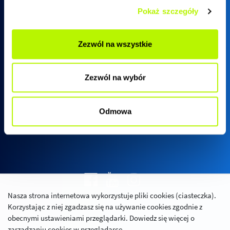
Pokaż szczegóły
Biuro sprzedaży SkyRes
Zezwól na wszystkie
ul. Warszawska 18
(biurowiec SkyRes, piętro 12)
Zezwól na wybór
35-205 Rzeszów
Pn - Pt:
08:00 - 17:00
Odmowa
Nasza strona internetowa wykorzystuje pliki cookies (ciasteczka).
Polityka prywatności
Korzystając z niej zgadzasz się na używanie cookies zgodnie z
Relacje inwestorskie
obecnymi ustawieniami przeglądarki. Dowiedz się więcej o
zarządzaniu cookies w przeglądarce.