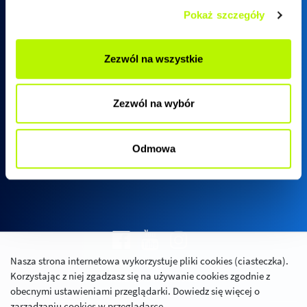
Pokaż szczegóły
Biuro sprzedaży SkyRes
Zezwól na wszystkie
ul. Warszawska 18
(biurowiec SkyRes, piętro 12)
Zezwól na wybór
35-205 Rzeszów
Pn - Pt:
08:00 - 17:00
Odmowa
Nasza strona internetowa wykorzystuje pliki cookies (ciasteczka).
Polityka prywatności
Korzystając z niej zgadzasz się na używanie cookies zgodnie z
Relacje inwestorskie
obecnymi ustawieniami przeglądarki. Dowiedz się więcej o
zarządzaniu cookies w przeglądarce.