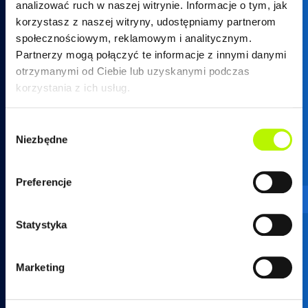
analizować ruch w naszej witrynie. Informacje o tym, jak
korzystasz z naszej witryny, udostępniamy partnerom
społecznościowym, reklamowym i analitycznym.
Partnerzy mogą połączyć te informacje z innymi danymi
otrzymanymi od Ciebie lub uzyskanymi podczas
17 250 26 37
korzystania z ich usług.
Wybór
Niezbędne
zgody
mieszkania@developres.pl
Preferencje
Administracja osiedli
Statystyka
ul. Warszawska 18
(biurowiec SkyRes, piętro 12)
Marketing
35-205 Rzeszów
tel.
17 789 19 87