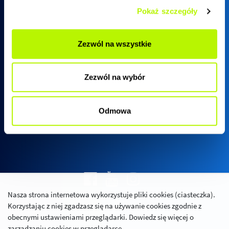
Pokaż szczegóły
Biuro sprzedaży SkyRes
Zezwól na wszystkie
ul. Warszawska 18
(biurowiec SkyRes, piętro 12)
Zezwól na wybór
35-205 Rzeszów
Pn - Pt:
08:00 - 17:00
Odmowa
Nasza strona internetowa wykorzystuje pliki cookies (ciasteczka).
Polityka prywatności
Korzystając z niej zgadzasz się na używanie cookies zgodnie z
Relacje inwestorskie
obecnymi ustawieniami przeglądarki. Dowiedz się więcej o
zarządzaniu cookies w przeglądarce.