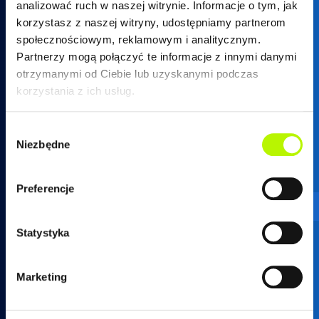
analizować ruch w naszej witrynie. Informacje o tym, jak
korzystasz z naszej witryny, udostępniamy partnerom
społecznościowym, reklamowym i analitycznym.
Partnerzy mogą połączyć te informacje z innymi danymi
otrzymanymi od Ciebie lub uzyskanymi podczas
17 250 26 37
korzystania z ich usług.
Wybór
Niezbędne
zgody
mieszkania@developres.pl
Preferencje
Administracja osiedli
Statystyka
ul. Warszawska 18
(biurowiec SkyRes, piętro 12)
Marketing
35-205 Rzeszów
tel.
17 789 19 87