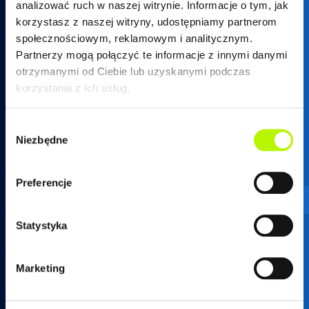
analizować ruch w naszej witrynie. Informacje o tym, jak
korzystasz z naszej witryny, udostępniamy partnerom
społecznościowym, reklamowym i analitycznym.
Partnerzy mogą połączyć te informacje z innymi danymi
otrzymanymi od Ciebie lub uzyskanymi podczas
17 250 26 37
korzystania z ich usług.
Wybór
Niezbędne
zgody
mieszkania@developres.pl
Preferencje
Administracja osiedli
Statystyka
ul. Warszawska 18
(biurowiec SkyRes, piętro 12)
Marketing
35-205 Rzeszów
tel.
17 789 19 87