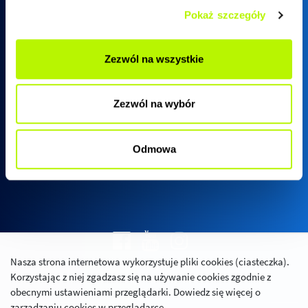
Pokaż szczegóły
Biuro sprzedaży SkyRes
Zezwól na wszystkie
ul. Warszawska 18
(biurowiec SkyRes, piętro 12)
Zezwól na wybór
35-205 Rzeszów
Pn - Pt:
08:00 - 17:00
Odmowa
Nasza strona internetowa wykorzystuje pliki cookies (ciasteczka).
Polityka prywatności
Korzystając z niej zgadzasz się na używanie cookies zgodnie z
Relacje inwestorskie
obecnymi ustawieniami przeglądarki. Dowiedz się więcej o
zarządzaniu cookies w przeglądarce.