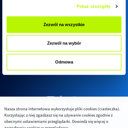
Pokaż szczegóły
Biuro sprzedaży SkyRes
Zezwól na wszystkie
ul. Warszawska 18
(biurowiec SkyRes, piętro 12)
Zezwól na wybór
35-205 Rzeszów
Pn - Pt:
08:00 - 17:00
Odmowa
Nasza strona internetowa wykorzystuje pliki cookies (ciasteczka).
Polityka prywatności
Korzystając z niej zgadzasz się na używanie cookies zgodnie z
Relacje inwestorskie
obecnymi ustawieniami przeglądarki. Dowiedz się więcej o
zarządzaniu cookies w przeglądarce.