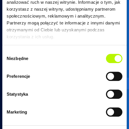
analizować ruch w naszej witrynie. Informacje o tym, jak
korzystasz z naszej witryny, udostępniamy partnerom
społecznościowym, reklamowym i analitycznym.
Partnerzy mogą połączyć te informacje z innymi danymi
otrzymanymi od Ciebie lub uzyskanymi podczas
17 250 26 37
korzystania z ich usług.
Wybór
Niezbędne
zgody
mieszkania@developres.pl
Preferencje
Administracja osiedli
Statystyka
ul. Warszawska 18
(biurowiec SkyRes, piętro 12)
Marketing
35-205 Rzeszów
tel.
17 789 19 87