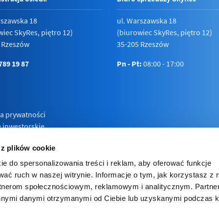
rszawska 18
ul. Warszawska 18
wiec SkyRes, piętro 12)
(biurowiec SkyRes, piętro 12)
 Rzeszów
35-205 Rzeszów
789 19 87
Pn - Pt:
08:00 - 17:00
ka prywatności
e inwestorskie
 z plików cookie
ie do spersonalizowania treści i reklam, aby oferować funkcje
wać ruch w naszej witrynie. Informacje o tym, jak korzystasz z 
rtnerom społecznościowym, reklamowym i analitycznym. Partn
innymi danymi otrzymanymi od Ciebie lub uzyskanymi podczas k