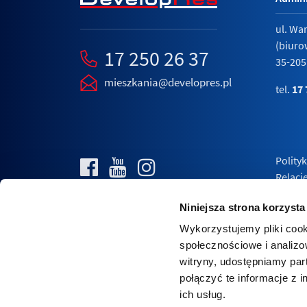
ul. Wa
(biuro
17 250 26 37
35-205
mieszkania@developres.pl
tel.
17 
Polity
Relacj
Niniejsza strona korzysta
Wykorzystujemy pliki cook
społecznościowe i analizo
witryny, udostępniamy pa
połączyć te informacje z 
ich usług.