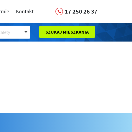
17 250 26 37
irmie
Kontakt
SZUKAJ MIESZKANIA
alety