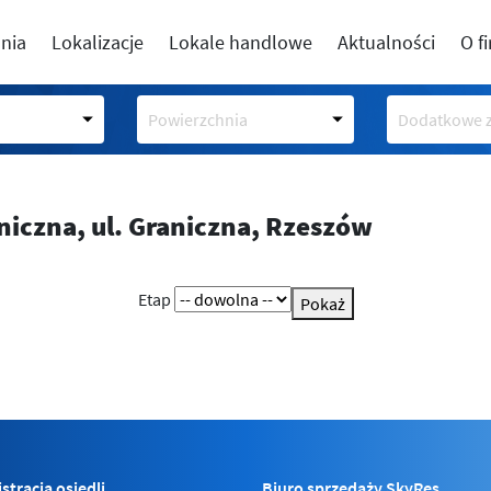
nia
Lokalizacje
Lokale handlowe
Aktualności
O f
Powierzchnia
Dodatkowe z
aniczna,
ul. Graniczna, Rzeszów
Etap
Pokaż
stracja osiedli
Biuro sprzedaży SkyRes