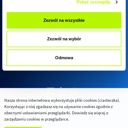
Pokaż szczegóły
Biuro sprzedaży SkyRes
Zezwól na wszystkie
ul. Warszawska 18
(biurowiec SkyRes, piętro 12)
Zezwól na wybór
35-205 Rzeszów
Pn - Pt:
08:00 - 17:00
Odmowa
Nasza strona internetowa wykorzystuje pliki cookies (ciasteczka).
Polityka prywatności
Korzystając z niej zgadzasz się na używanie cookies zgodnie z
Relacje inwestorskie
obecnymi ustawieniami przeglądarki. Dowiedz się więcej o
zarządzaniu cookies w przeglądarce.