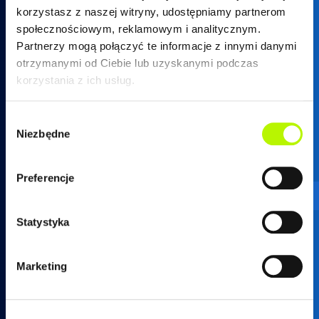
korzystasz z naszej witryny, udostępniamy partnerom
społecznościowym, reklamowym i analitycznym.
Partnerzy mogą połączyć te informacje z innymi danymi
otrzymanymi od Ciebie lub uzyskanymi podczas
17 250 26 37
korzystania z ich usług.
Wybór
Niezbędne
zgody
mieszkania@developres.pl
Preferencje
Administracja osiedli
Statystyka
ul. Warszawska 18
(biurowiec SkyRes, piętro 12)
35-205 Rzeszów
Marketing
tel.
17 789 19 87