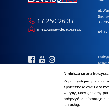
ul. Wa
(biuro
17 250 26 37
35-205
mieszkania@developres.pl
tel.
17 
Polity
Relacj
Niniejsza strona korzysta
Wykorzystujemy pliki cook
społecznościowe i analizo
witryny, udostępniamy pa
połączyć te informacje z 
ich usług.