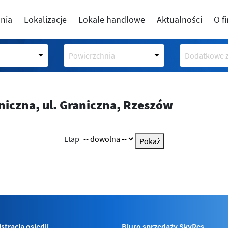
nia
Lokalizacje
Lokale handlowe
Aktualności
O f
Powierzchnia
Dodatkowe z
aniczna,
ul. Graniczna, Rzeszów
Etap
Pokaż
stracja osiedli
Biuro sprzedaży SkyRes