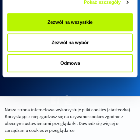
Pokaż szczegóły
Biuro sprzedaży SkyRes
Zezwól na wszystkie
ul. Warszawska 18
(biurowiec SkyRes, piętro 12)
Zezwól na wybór
35-205 Rzeszów
Pn - Pt:
08:00 - 17:00
Odmowa
Nasza strona internetowa wykorzystuje pliki cookies (ciasteczka).
Polityka prywatności
Korzystając z niej zgadzasz się na używanie cookies zgodnie z
Relacje inwestorskie
obecnymi ustawieniami przeglądarki. Dowiedz się więcej o
zarządzaniu cookies w przeglądarce.