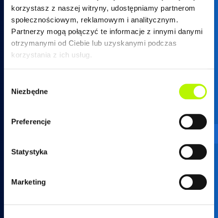
korzystasz z naszej witryny, udostępniamy partnerom
społecznościowym, reklamowym i analitycznym.
Partnerzy mogą połączyć te informacje z innymi danymi
otrzymanymi od Ciebie lub uzyskanymi podczas
17 250 26 37
korzystania z ich usług.
Wybór
Niezbędne
zgody
mieszkania@developres.pl
Preferencje
Administracja osiedli
Statystyka
ul. Warszawska 18
(biurowiec SkyRes, piętro 12)
35-205 Rzeszów
Marketing
tel.
17 789 19 87