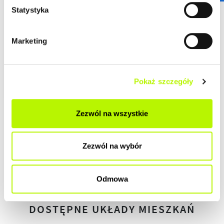
DEWELOPERSKI
Statystyka
DO ZAMIESZKANIA
Marketing
POD KLUCZ
Pokaż szczegóły
Zezwól na wszystkie
HISTORIA ZMIAN CEN
Zezwól na wybór
HISTORIA
Odmowa
DOSTĘPNE UKŁADY MIESZKAŃ