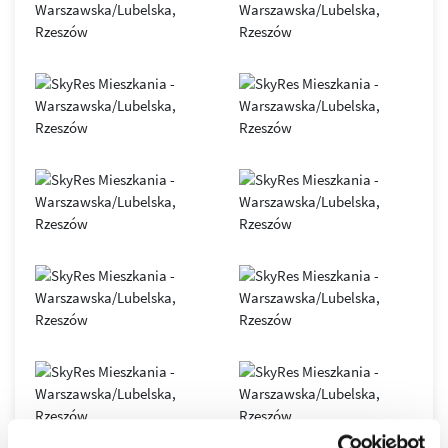
SkyRes
– symbol nowoczesnego Rzeszowa i siedziba
renomowanych, międzynarodowych firm. Obiekt oferuje
elastyczne przestrzenie open space, podłogi podniesione,
sufity podwieszane, duże przeszklenia, indywidualnie
sterowane systemy klimatyzacji i wentylacji, 7
szybkobieżnych wind oraz inteligentny system BMS.
Nowoczesna infrastruktura światłowodowa gwarantuje
stabilny i bezpieczny transfer danych.
Biurowiec został zaprojektowany zgodnie z zasadami
zrównoważonego budownictwa
, co potwierdza
certyfikat
LEED GOLD
. Dzięki połączeniu innowacyjnych technologii,
komfortu i doskonałej lokalizacji, SkyRes jest dziś jednym z
najważniejszych adresów biznesowych
w Rzeszowie oraz
wyjątkowym miejscem do życia w dynamicznie
rozwijającym się mieście.
Osiedle SkyRes to prestiżowa inwestycja, która
wyznaczyła nowe standardy w rzeszowskim
budownictwie, to jeden z najbardziej pożądanych
adresów w Rzeszowie.