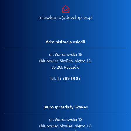
mieszkania@developres.pl
Administracja osiedli
ul. Warszawska 18
(biurowiec SkyRes, piętro 12)
35-205 Rzeszów
tel.
17 789 19 87
Biuro sprzedaży SkyRes
ul. Warszawska 18
(biurowiec SkyRes, piętro 12)