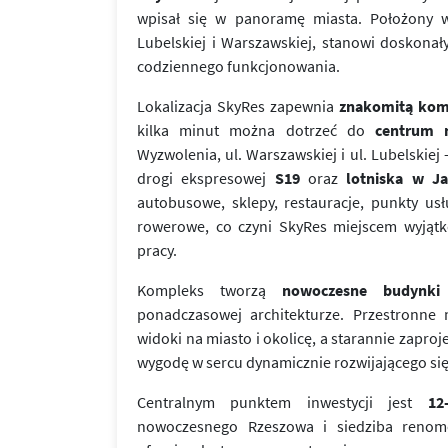
wpisał się w panoramę miasta. Położony w s
Lubelskiej i Warszawskiej, stanowi doskonał
codziennego funkcjonowania.
Lokalizacja SkyRes zapewnia
znakomitą kom
kilka minut można dotrzeć do
centrum 
Wyzwolenia, ul. Warszawskiej i ul. Lubelskiej
drogi ekspresowej
S19
oraz
lotniska w Ja
autobusowe, sklepy, restauracje, punkty usł
rowerowe, co czyni SkyRes miejscem wyjąt
pracy.
Kompleks tworzą
nowoczesne budynki
ponadczasowej architekturze. Przestronne 
widoki na miasto i okolicę, a starannie zapro
wygodę w sercu dynamicznie rozwijającego si
Centralnym punktem inwestycji jest
12
nowoczesnego Rzeszowa i siedziba renom