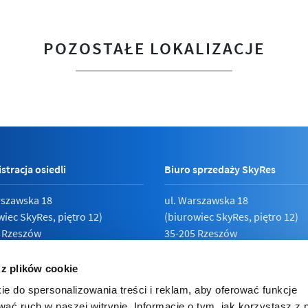
POZOSTAŁE LOKALIZACJE
stracja osiedli
Biuro sprzedaży SkyRes
rszawska 18
ul. Warszawska 18
wiec SkyRes, piętro 12)
(biurowiec SkyRes, piętro 12)
 Rzeszów
35-205 Rzeszów
789 19 87
Pn - Pt:
08:00 - 17:00
 z plików cookie
ie do spersonalizowania treści i reklam, aby oferować funkcje
wać ruch w naszej witrynie. Informacje o tym, jak korzystasz z 