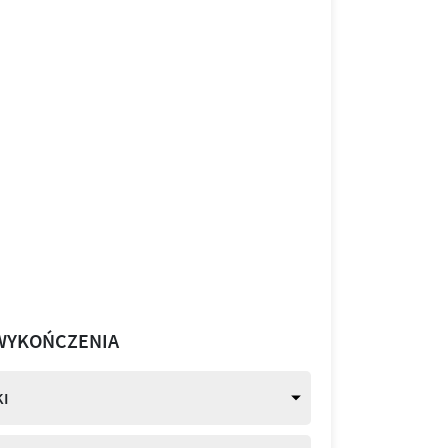
WYKOŃCZENIA
I