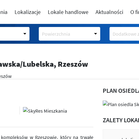
nia
Lokalizacje
Lokale handlowe
Aktualności
O f
Powierzchnia
Dodatkowe z
zawska/Lubelska, Rzeszów
PLAN OSIEDL
ZALETY LOKA
h kompleksów w Rzeszowie, który na trwałe