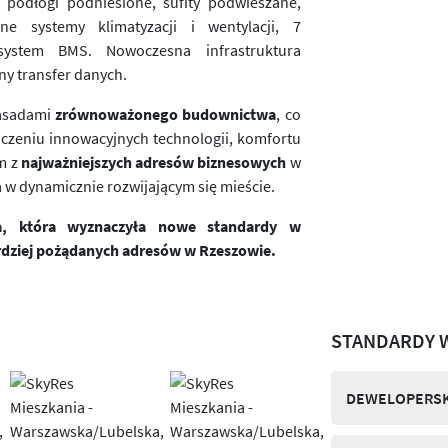
, podłogi podniesione, sufity podwieszane,
ne systemy klimatyzacji i wentylacji, 7
system BMS. Nowoczesna infrastruktura
ny transfer danych.
zasadami
zrównoważonego budownictwa
, co
łączeniu innowacyjnych technologii, komfortu
ym z
najważniejszych adresów biznesowych
w
w dynamicznie rozwijającym się mieście.
ja, która wyznaczyła nowe standardy w
rdziej pożądanych adresów w Rzeszowie.
STANDARDY 
DEWELOPERSK