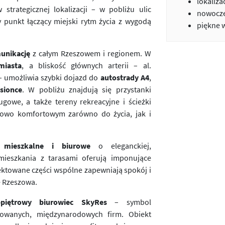
lokaliza
trategicznej lokalizacji – w pobliżu ulic
nowocze
y punkt łączący miejski rytm życia z wygodą
piękne 
unikację
z całym Rzeszowem i regionem. W
miasta
, a bliskość głównych arterii – al.
 – umożliwia szybki dojazd do
autostrady A4
,
sionce
. W pobliżu znajdują się przystanki
ugowe, a także tereny rekreacyjne i ścieżki
kowo komfortowym zarówno do życia, jak i
 mieszkalne i biurowe
o eleganckiej,
mieszkania z tarasami oferują imponujące
jektowane części wspólne zapewniają spokój i
ę Rzeszowa.
-piętrowy biurowiec SkyRes
– symbol
owanych, międzynarodowych firm. Obiekt