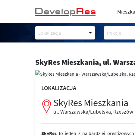
Mieszka
Lokalizacja
Pokoje
SkyRes Mieszkania,
ul. Wars
LOKALIZACJA
SkyRes Mieszkania
ul. Warszawska/Lubelska, Rzeszów
SkyRes
to jeden z najbardziej prestiżowyc