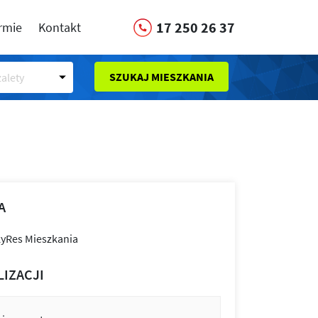
17 250 26 37
irmie
Kontakt
SZUKAJ MIESZKANIA
alety
A
LIZACJI