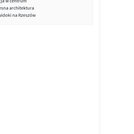
cja w centrum
sna architektura
widoki na Rzeszów