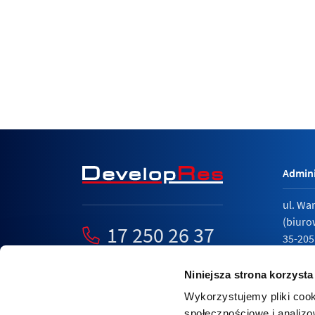
Admini
ul. Wa
(biuro
17 250 26 37
35-205
mieszkania@developres.pl
tel.
17 
Niniejsza strona korzysta
Wykorzystujemy pliki cook
społecznościowe i analizo