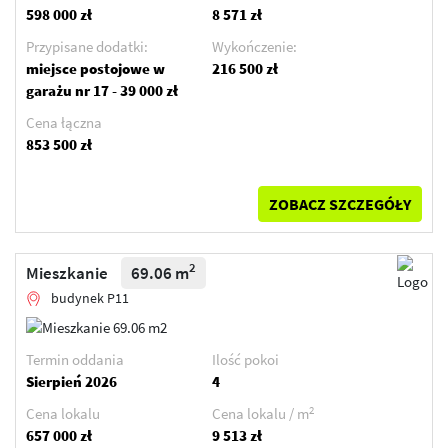
598 000 zł
8 571 zł
Przypisane dodatki:
Wykończenie:
miejsce postojowe w
216 500 zł
garażu nr 17 - 39 000 zł
Cena łączna
853 500 zł
ZOBACZ SZCZEGÓŁY
2
Mieszkanie
69.06 m
budynek P11
Termin oddania
Ilość pokoi
Sierpień 2026
4
2
Cena lokalu
Cena lokalu / m
657 000 zł
9 513 zł