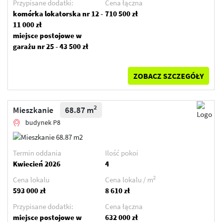
Przypisane dodatki:
Cena łączna
komórka lokatorska nr 12 -
710 500 zł
11 000 zł
miejsce postojowe w
garażu nr 25 - 43 500 zł
ZOBACZ SZCZEGÓŁY
2
Mieszkanie
68.87 m
budynek P8
Termin oddania
Ilość pokoi
Kwiecień 2026
4
2
Cena lokalu
Cena lokalu / m
593 000 zł
8 610 zł
Przypisane dodatki:
Cena łączna
miejsce postojowe w
632 000 zł