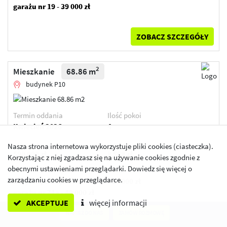
garażu nr 19 - 39 000 zł
ZOBACZ SZCZEGÓŁY
2
Mieszkanie
68.86 m
budynek P10
Termin oddania
Ilość pokoi
Kwiecień 2026
4
2
Cena lokalu
Cena lokalu / m
Nasza strona internetowa wykorzystuje pliki cookies (ciasteczka).
590 000 zł
8 568 zł
Korzystając z niej zgadzasz się na używanie cookies zgodnie z
obecnymi ustawieniami przeglądarki. Dowiedz się więcej o
Przypisane dodatki:
Cena łączna
zarządzaniu cookies w przeglądarce.
miejsce postojowe w
630 000 zł
garażu nr 71a - 40 000 zł
AKCEPTUJE
więcej informacji
NAPISZ DO NAS
ZAMÓW ROZMOWĘ
ZOBACZ SZCZEGÓŁY