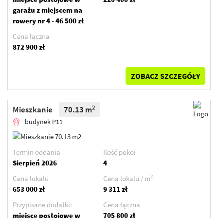
garażu z miejscem na
rowery nr 4 - 46 500 zł
Cena łączna
872 900 zł
ZOBACZ SZCZEGÓŁY
2
Mieszkanie
70.13 m
budynek P11
Termin oddania
Ilość pokoi
Sierpień 2026
4
2
Cena lokalu
Cena lokalu / m
653 000 zł
9 311 zł
Przypisane dodatki:
Cena łączna
miejsce postojowe w
705 800 zł