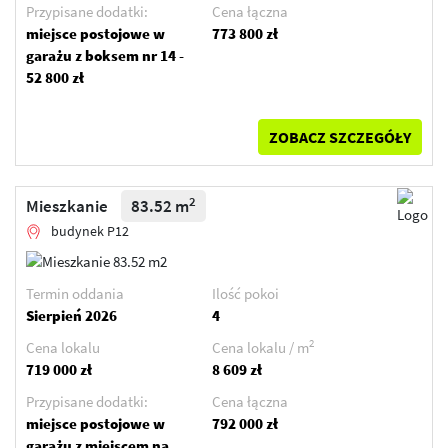
Przypisane dodatki:
Cena łączna
miejsce postojowe w
773 800 zł
garażu z boksem nr 14 -
52 800 zł
ZOBACZ SZCZEGÓŁY
2
Mieszkanie
83.52 m
budynek P12
Termin oddania
Ilość pokoi
Sierpień 2026
4
2
Cena lokalu
Cena lokalu / m
719 000 zł
8 609 zł
Przypisane dodatki:
Cena łączna
miejsce postojowe w
792 000 zł
garażu z miejscem na