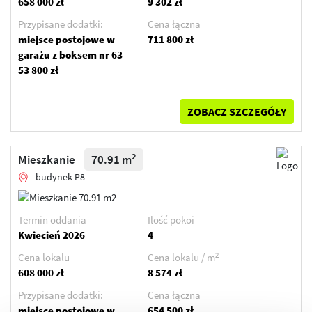
658 000 zł
9 302 zł
Przypisane dodatki:
Cena łączna
miejsce postojowe w
711 800 zł
garażu z boksem nr 63 -
53 800 zł
ZOBACZ SZCZEGÓŁY
2
Mieszkanie
70.91 m
budynek P8
Termin oddania
Ilość pokoi
Kwiecień 2026
4
2
Cena lokalu
Cena lokalu / m
608 000 zł
8 574 zł
Przypisane dodatki:
Cena łączna
miejsce postojowe w
654 500 zł