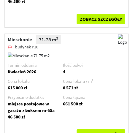
46 500 zł
ZOBACZ SZCZEGÓŁY
2
Mieszkanie
71.75 m
budynek P10
Termin oddania
Ilość pokoi
Kwiecień 2026
4
2
Cena lokalu
Cena lokalu / m
615 000 zł
8 571 zł
Przypisane dodatki:
Cena łączna
miejsce postojowe w
661 500 zł
garażu z boksem nr 65a -
46 500 zł