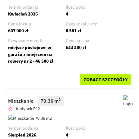
Termin oddania
Ilość pokoi
Kwiecień 2026
4
2
Cena lokalu
Cena lokalu / m
607 000 zł
8 581 zł
Przypisane dodatki:
Cena łączna
miejsce postojowe w
653 500 zł
garażu z miejscem na
rowery nr 2 - 46 500 zł
ZOBACZ SZCZEGÓŁY
2
Mieszkanie
70.36 m
budynek P12
Termin oddania
Ilość pokoi
Sierpień 2026
4