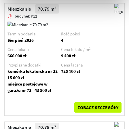
2
Mieszkanie
70.79 m
budynek P12
Termin oddania
Ilość pokoi
Sierpień 2026
4
2
Cena lokalu
Cena lokalu / m
666 000 zł
9 408 zł
Przypisane dodatki:
Cena łączna
komórka lokatorska nr 22 -
725 100 zł
15 600 zł
miejsce postojowe w
garażu nr 72 - 43 500 zł
ZOBACZ SZCZEGÓŁY
2
Mieszkanie
70.78 m