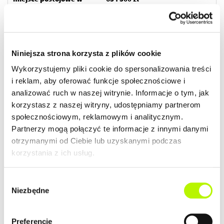
garażu z boksem nr 59 -
46 500 zł
ZOBACZ SZCZEGÓŁY
Niniejsza strona korzysta z plików cookie
Wykorzystujemy pliki cookie do spersonalizowania treści
i reklam, aby oferować funkcje społecznościowe i
2
Mieszkanie
70.54 m
analizować ruch w naszej witrynie. Informacje o tym, jak
budynek P9
korzystasz z naszej witryny, udostępniamy partnerom
społecznościowym, reklamowym i analitycznym.
Termin oddania
Ilość pokoi
Partnerzy mogą połączyć te informacje z innymi danymi
Kwiecień 2026
4
otrzymanymi od Ciebie lub uzyskanymi podczas
korzystania z ich usług.
2
Cena lokalu
Cena lokalu / m
605 000 zł
8 577 zł
Wybór
Przypisane dodatki:
Cena łączna
Niezbędne
zgody
miejsce postojowe w
645 000 zł
garażu nr 70 - 40 000 zł
Preferencje