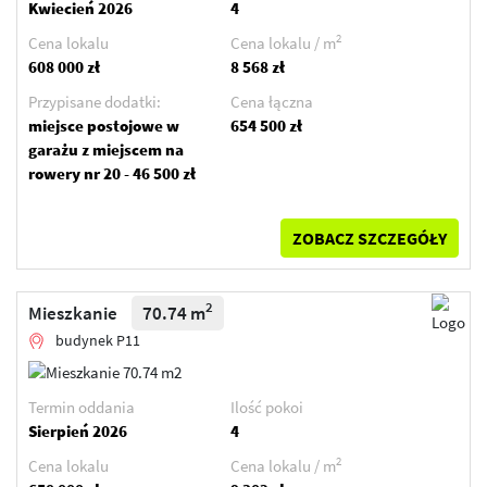
Kwiecień 2026
4
2
Cena lokalu
Cena lokalu / m
608 000 zł
8 568 zł
Przypisane dodatki:
Cena łączna
miejsce postojowe w
654 500 zł
garażu z miejscem na
rowery nr 20 - 46 500 zł
ZOBACZ SZCZEGÓŁY
2
Mieszkanie
70.74 m
budynek P11
Termin oddania
Ilość pokoi
Sierpień 2026
4
2
Cena lokalu
Cena lokalu / m