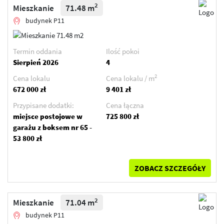
2
Mieszkanie
71.48 m
budynek P11
Termin oddania
Ilość pokoi
Sierpień 2026
4
2
Cena lokalu
Cena lokalu / m
672 000 zł
9 401 zł
Przypisane dodatki:
Cena łączna
miejsce postojowe w
725 800 zł
garażu z boksem nr 65 -
53 800 zł
ZOBACZ SZCZEGÓŁY
2
Mieszkanie
71.04 m
budynek P11