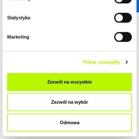
ZOBACZ SZCZEGÓŁY
Statystyka
2
Mieszkanie
70.79 m
budynek P10
Marketing
Termin oddania
Ilość pokoi
Kwiecień 2026
4
Pokaż szczegóły
2
Cena lokalu
Cena lokalu / m
607 000 zł
8 575 zł
Zezwól na wszystkie
Przypisane dodatki:
Cena łączna
miejsce postojowe w
653 500 zł
garażu z boksem nr 66a -
Zezwól na wybór
46 500 zł
Odmowa
ZOBACZ SZCZEGÓŁY