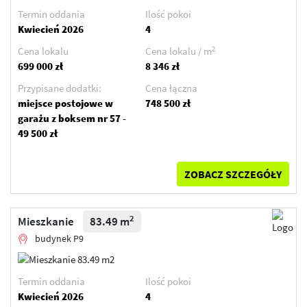
Termin oddania
Ilość pokoi
Kwiecień 2026
4
2
Cena lokalu
Cena lokalu / m
699 000 zł
8 346 zł
Przypisane dodatki:
Cena łączna
miejsce postojowe w
748 500 zł
garażu z boksem nr 57 -
49 500 zł
ZOBACZ SZCZEGÓŁY
2
Mieszkanie
83.49 m
budynek P9
Termin oddania
Ilość pokoi
Kwiecień 2026
4