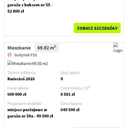
garażu z boksem nr 55 -
52 800 zł
ZOBACZ SZCZEGÓŁY
2
Mieszkanie
69.92 m
budynek P10
Termin oddania
Ilość pokoi
Kwiecień 2026
4
2
Cena lokalu
Cena lokalu / m
600 000 zł
8 581 zł
Przypisane dodatki:
Cena łączna
miejsce postojowe w
649 500 zł
garażu nr 50a - 49 500 zł