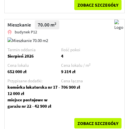
ZOBACZ SZCZEGÓŁY
2
Mieszkanie
70.00 m
budynek P12
Termin oddania
Ilość pokoi
Sierpień 2026
4
2
Cena lokalu
Cena lokalu / m
652 000 zł
9 314 zł
Przypisane dodatki:
Cena łączna
komórka lokatorska nr 17 -
706 900 zł
12 000 zł
miejsce postojowe w
garażu nr 22 - 42 900 zł
ZOBACZ SZCZEGÓŁY