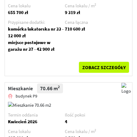
2
Cena lokalu
Cena lokalu / m
655 700 zł
9 319 zł
Przypisane dodatki:
Cena łączna
komórka lokatorska nr 33 -
710 600 zł
12 000 zł
miejsce postojowe w
garażu nr 37 - 42 900 zł
ZOBACZ SZCZEGÓŁY
2
Mieszkanie
70.66 m
budynek P9
Termin oddania
Ilość pokoi
Kwiecień 2026
4
2
Cena lokalu
Cena lokalu / m