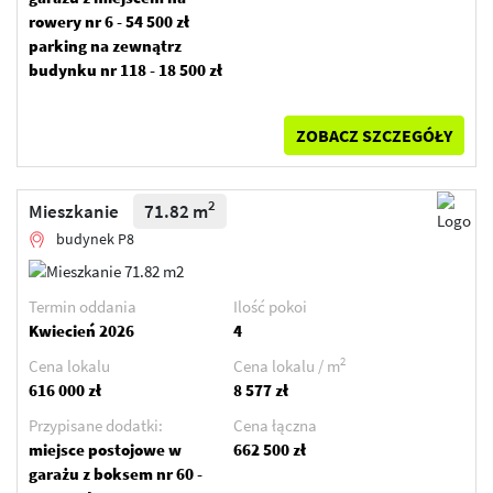
rowery nr 6 - 54 500 zł
parking na zewnątrz
budynku nr 118 - 18 500 zł
ZOBACZ SZCZEGÓŁY
2
Mieszkanie
71.82 m
budynek P8
Termin oddania
Ilość pokoi
Kwiecień 2026
4
2
Cena lokalu
Cena lokalu / m
616 000 zł
8 577 zł
Przypisane dodatki:
Cena łączna
miejsce postojowe w
662 500 zł
garażu z boksem nr 60 -