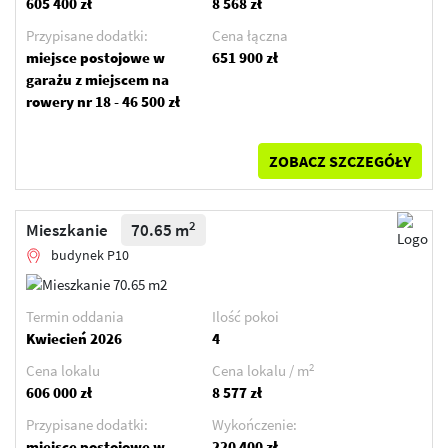
605 400 zł
8 568 zł
Przypisane dodatki:
Cena łączna
miejsce postojowe w
651 900 zł
garażu z miejscem na
rowery nr 18 - 46 500 zł
ZOBACZ SZCZEGÓŁY
2
Mieszkanie
70.65 m
budynek P10
Termin oddania
Ilość pokoi
Kwiecień 2026
4
2
Cena lokalu
Cena lokalu / m
606 000 zł
8 577 zł
Przypisane dodatki:
Wykończenie:
miejsce postojowe w
220 400 zł