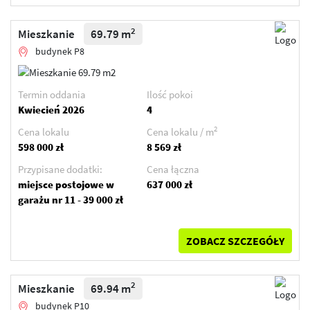
2
Mieszkanie
69.79 m
budynek P8
Termin oddania
Ilość pokoi
Kwiecień 2026
4
2
Cena lokalu
Cena lokalu / m
598 000 zł
8 569 zł
Przypisane dodatki:
Cena łączna
miejsce postojowe w
637 000 zł
garażu nr 11 - 39 000 zł
ZOBACZ SZCZEGÓŁY
2
Mieszkanie
69.94 m
budynek P10