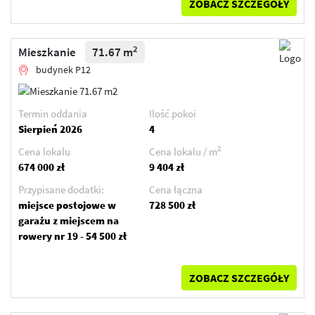
ZOBACZ SZCZEGÓŁY
2
Mieszkanie
71.67 m
budynek P12
Termin oddania
Ilość pokoi
Sierpień 2026
4
2
Cena lokalu
Cena lokalu / m
674 000 zł
9 404 zł
Przypisane dodatki:
Cena łączna
miejsce postojowe w
728 500 zł
garażu z miejscem na
rowery nr 19 - 54 500 zł
ZOBACZ SZCZEGÓŁY