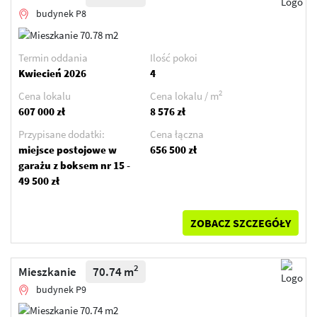
budynek P8
Termin oddania
Ilość pokoi
Kwiecień 2026
4
2
Cena lokalu
Cena lokalu / m
607 000 zł
8 576 zł
Przypisane dodatki:
Cena łączna
miejsce postojowe w
656 500 zł
garażu z boksem nr 15 -
49 500 zł
ZOBACZ SZCZEGÓŁY
2
Mieszkanie
70.74 m
budynek P9