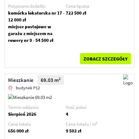
Przypisane dodatki:
Cena łączna
komórka lokatorska nr 17 -
723 500 zł
12 000 zł
miejsce postojowe w
garażu z miejscem na
rowery nr 9 - 54 500 zł
ZOBACZ SZCZEGÓŁY
2
Mieszkanie
69.03 m
budynek P12
Termin oddania
Ilość pokoi
Sierpień 2026
4
2
Cena lokalu
Cena lokalu / m
656 000 zł
9 503 zł