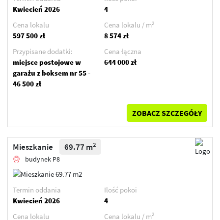
Kwiecień 2026
4
2
Cena lokalu
Cena lokalu / m
597 500 zł
8 574 zł
Przypisane dodatki:
Cena łączna
miejsce postojowe w
644 000 zł
garażu z boksem nr 55 -
46 500 zł
ZOBACZ SZCZEGÓŁY
2
Mieszkanie
69.77 m
budynek P8
Termin oddania
Ilość pokoi
Kwiecień 2026
4
2
Cena lokalu
Cena lokalu / m