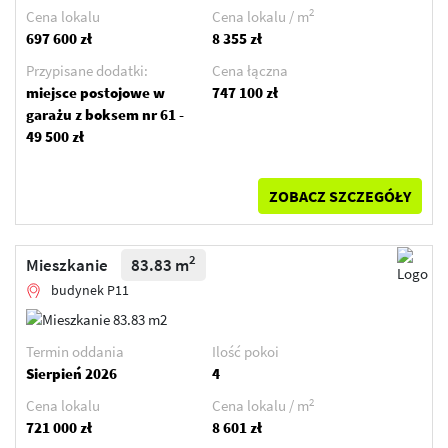
2
Cena lokalu
Cena lokalu / m
697 600 zł
8 355 zł
Przypisane dodatki:
Cena łączna
miejsce postojowe w
747 100 zł
garażu z boksem nr 61 -
49 500 zł
ZOBACZ SZCZEGÓŁY
2
Mieszkanie
83.83 m
budynek P11
Termin oddania
Ilość pokoi
Sierpień 2026
4
2
Cena lokalu
Cena lokalu / m
721 000 zł
8 601 zł