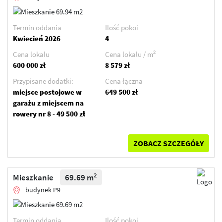
Termin oddania
Ilość pokoi
Kwiecień 2026
4
2
Cena lokalu
Cena lokalu / m
600 000 zł
8 579 zł
Przypisane dodatki:
Cena łączna
miejsce postojowe w
649 500 zł
garażu z miejscem na
rowery nr 8 - 49 500 zł
ZOBACZ SZCZEGÓŁY
2
Mieszkanie
69.69 m
budynek P9
Termin oddania
Ilość pokoi