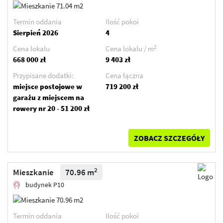
Termin oddania
Ilość pokoi
Sierpień 2026
4
2
Cena lokalu
Cena lokalu / m
668 000 zł
9 403 zł
Przypisane dodatki:
Cena łączna
miejsce postojowe w
719 200 zł
garażu z miejscem na
rowery nr 20 - 51 200 zł
ZOBACZ SZCZEGÓŁY
2
Mieszkanie
70.96 m
budynek P10
Termin oddania
Ilość pokoi