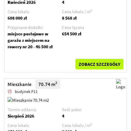
Kwiecień 2026
4
2
Cena lokalu
Cena lokalu / m
608 000 zł
8 568 zł
Przypisane dodatki:
Cena łączna
miejsce postojowe w
654 500 zł
garażu z miejscem na
rowery nr 20 - 46 500 zł
ZOBACZ SZCZEGÓŁY
2
Mieszkanie
70.74 m
budynek P11
Termin oddania
Ilość pokoi
Sierpień 2026
4
2
Cena lokalu
Cena lokalu / m