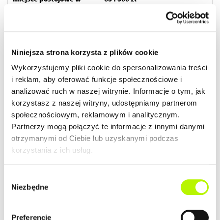
garażu z boksem nr 59 -
46 500 zł
ZOBACZ SZCZEGÓŁY
Niniejsza strona korzysta z plików cookie
Wykorzystujemy pliki cookie do spersonalizowania treści
i reklam, aby oferować funkcje społecznościowe i
2
Mieszkanie
70.54 m
analizować ruch w naszej witrynie. Informacje o tym, jak
budynek P9
korzystasz z naszej witryny, udostępniamy partnerom
społecznościowym, reklamowym i analitycznym.
Termin oddania
Ilość pokoi
Partnerzy mogą połączyć te informacje z innymi danymi
Kwiecień 2026
4
otrzymanymi od Ciebie lub uzyskanymi podczas
korzystania z ich usług.
2
Cena lokalu
Cena lokalu / m
605 000 zł
8 577 zł
Wybór
Przypisane dodatki:
Cena łączna
Niezbędne
zgody
miejsce postojowe w
645 000 zł
garażu nr 70 - 40 000 zł
Preferencje