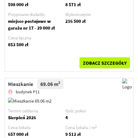
598 000 zł
8 571 zł
Przypisane dodatki:
Wykończenie:
miejsce postojowe w
216 500 zł
garażu nr 17 - 39 000 zł
Cena łączna
853 500 zł
ZOBACZ SZCZEGÓŁY
2
Mieszkanie
69.06 m
budynek P11
Termin oddania
Ilość pokoi
Sierpień 2026
4
2
Cena lokalu
Cena lokalu / m
657 000 zł
9 513 zł