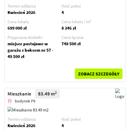
Termin oddania
Ilość pokoi
Kwiecień 2026
4
2
Cena lokalu
Cena lokalu / m
699 000 zł
8 346 zł
Przypisane dodatki:
Cena łączna
miejsce postojowe w
748 500 zł
garażu z boksem nr 57 -
49 500 zł
ZOBACZ SZCZEGÓŁY
2
Mieszkanie
83.49 m
budynek P9
Termin oddania
Ilość pokoi
Kwiecień 2026
4