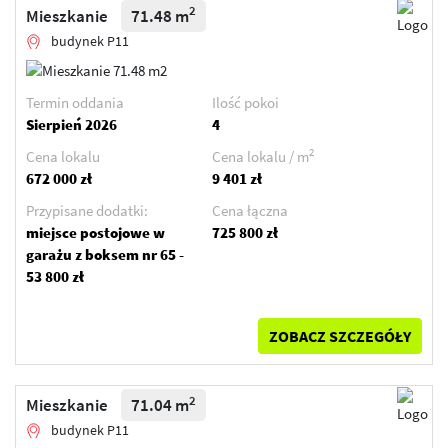
2
Mieszkanie
71.48 m
budynek P11
Termin oddania
Ilość pokoi
Sierpień 2026
4
2
Cena lokalu
Cena lokalu / m
672 000 zł
9 401 zł
Przypisane dodatki:
Cena łączna
miejsce postojowe w
725 800 zł
garażu z boksem nr 65 -
53 800 zł
ZOBACZ SZCZEGÓŁY
2
Mieszkanie
71.04 m
budynek P11