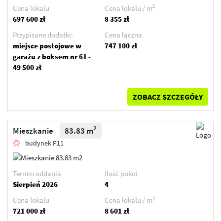
2
Cena lokalu
Cena lokalu / m
697 600 zł
8 355 zł
Przypisane dodatki:
Cena łączna
miejsce postojowe w
747 100 zł
garażu z boksem nr 61 -
49 500 zł
ZOBACZ SZCZEGÓŁY
2
Mieszkanie
83.83 m
budynek P11
Termin oddania
Ilość pokoi
Sierpień 2026
4
2
Cena lokalu
Cena lokalu / m
721 000 zł
8 601 zł