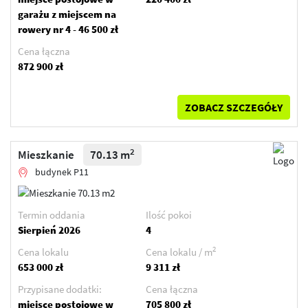
garażu z miejscem na
rowery nr 4 - 46 500 zł
Cena łączna
872 900 zł
ZOBACZ SZCZEGÓŁY
2
Mieszkanie
70.13 m
budynek P11
Termin oddania
Ilość pokoi
Sierpień 2026
4
2
Cena lokalu
Cena lokalu / m
653 000 zł
9 311 zł
Przypisane dodatki:
Cena łączna
miejsce postojowe w
705 800 zł