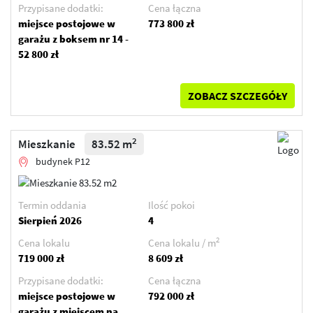
Przypisane dodatki:
Cena łączna
miejsce postojowe w
773 800 zł
garażu z boksem nr 14 -
52 800 zł
ZOBACZ SZCZEGÓŁY
2
Mieszkanie
83.52 m
budynek P12
Termin oddania
Ilość pokoi
Sierpień 2026
4
2
Cena lokalu
Cena lokalu / m
719 000 zł
8 609 zł
Przypisane dodatki:
Cena łączna
miejsce postojowe w
792 000 zł
garażu z miejscem na