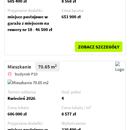
605 400 zł
8 568 zł
Przypisane dodatki:
Cena łączna
miejsce postojowe w
651 900 zł
garażu z miejscem na
rowery nr 18 - 46 500 zł
ZOBACZ SZCZEGÓŁY
2
Mieszkanie
70.65 m
budynek P10
Termin oddania
Ilość pokoi
Kwiecień 2026
4
2
Cena lokalu
Cena lokalu / m
606 000 zł
8 577 zł
Przypisane dodatki:
Wykończenie:
miejsce postojowe w
220 400 zł