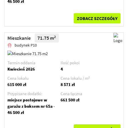
46 500 zł
ZOBACZ SZCZEGÓŁY
2
Mieszkanie
71.75 m
budynek P10
Termin oddania
Ilość pokoi
Kwiecień 2026
4
2
Cena lokalu
Cena lokalu / m
615 000 zł
8 571 zł
Przypisane dodatki:
Cena łączna
miejsce postojowe w
661 500 zł
garażu z boksem nr 65a -
46 500 zł