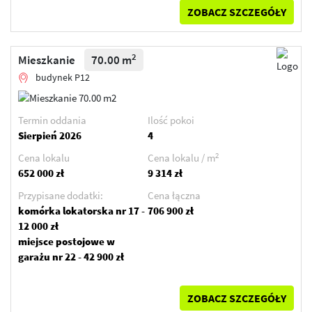
ZOBACZ SZCZEGÓŁY
2
Mieszkanie
70.00 m
budynek P12
Termin oddania
Ilość pokoi
Sierpień 2026
4
2
Cena lokalu
Cena lokalu / m
652 000 zł
9 314 zł
Przypisane dodatki:
Cena łączna
komórka lokatorska nr 17 -
706 900 zł
12 000 zł
miejsce postojowe w
garażu nr 22 - 42 900 zł
ZOBACZ SZCZEGÓŁY