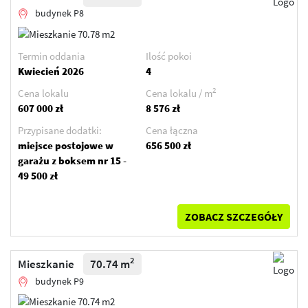
budynek P8
Termin oddania
Ilość pokoi
Kwiecień 2026
4
2
Cena lokalu
Cena lokalu / m
607 000 zł
8 576 zł
Przypisane dodatki:
Cena łączna
miejsce postojowe w
656 500 zł
garażu z boksem nr 15 -
49 500 zł
ZOBACZ SZCZEGÓŁY
2
Mieszkanie
70.74 m
budynek P9