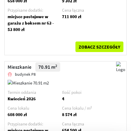
658 000 zł
9 302 zł
Przypisane dodatki:
Cena łączna
miejsce postojowe w
711 800 zł
garażu z boksem nr 63 -
53 800 zł
ZOBACZ SZCZEGÓŁY
2
Mieszkanie
70.91 m
budynek P8
Termin oddania
Ilość pokoi
Kwiecień 2026
4
2
Cena lokalu
Cena lokalu / m
608 000 zł
8 574 zł
Przypisane dodatki:
Cena łączna
miejsce postojowe w
654 500 zł