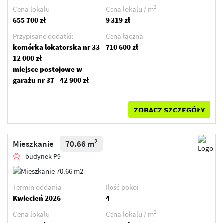
2
Cena lokalu
Cena lokalu / m
655 700 zł
9 319 zł
Przypisane dodatki:
Cena łączna
komórka lokatorska nr 33 -
710 600 zł
12 000 zł
miejsce postojowe w
garażu nr 37 - 42 900 zł
ZOBACZ SZCZEGÓŁY
2
Mieszkanie
70.66 m
budynek P9
Termin oddania
Ilość pokoi
Kwiecień 2026
4
2
Cena lokalu
Cena lokalu / m