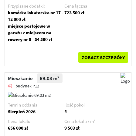
Przypisane dodatki:
Cena łączna
komórka lokatorska nr 17 -
723 500 zł
12 000 zł
miejsce postojowe w
garażu z miejscem na
rowery nr 9 - 54 500 zł
ZOBACZ SZCZEGÓŁY
2
Mieszkanie
69.03 m
budynek P12
Termin oddania
Ilość pokoi
Sierpień 2026
4
2
Cena lokalu
Cena lokalu / m
656 000 zł
9 503 zł