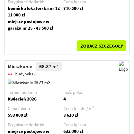
Przypisane dodatki:
Cena łączna
komórka lokatorska nr 12 -
710 500 zł
11 000 zł
miejsce postojowe w
garażu nr 25 - 43 500 zł
ZOBACZ SZCZEGÓŁY
2
Mieszkanie
68.87 m
budynek P8
Termin oddania
Ilość pokoi
Kwiecień 2026
4
2
Cena lokalu
Cena lokalu / m
593 000 zł
8 610 zł
Przypisane dodatki:
Cena łączna
miejsce postojowe w
632 000 zł