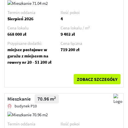
Termin oddania
Ilość pokoi
Sierpień 2026
4
2
Cena lokalu
Cena lokalu / m
668 000 zł
9 403 zł
Przypisane dodatki:
Cena łączna
miejsce postojowe w
719 200 zł
garażu z miejscem na
rowery nr 20 - 51 200 zł
ZOBACZ SZCZEGÓŁY
2
Mieszkanie
70.96 m
budynek P10
Termin oddania
Ilość pokoi