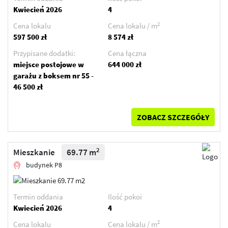
Kwiecień 2026
4
2
Cena lokalu
Cena lokalu / m
597 500 zł
8 574 zł
Przypisane dodatki:
Cena łączna
miejsce postojowe w
644 000 zł
garażu z boksem nr 55 -
46 500 zł
ZOBACZ SZCZEGÓŁY
2
Mieszkanie
69.77 m
budynek P8
Termin oddania
Ilość pokoi
Kwiecień 2026
4
2
Cena lokalu
Cena lokalu / m