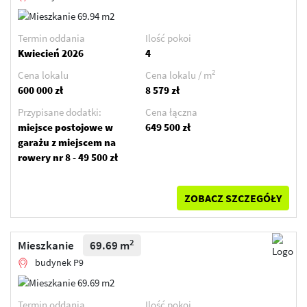
Termin oddania
Ilość pokoi
Kwiecień 2026
4
2
Cena lokalu
Cena lokalu / m
600 000 zł
8 579 zł
Przypisane dodatki:
Cena łączna
miejsce postojowe w
649 500 zł
garażu z miejscem na
rowery nr 8 - 49 500 zł
ZOBACZ SZCZEGÓŁY
2
Mieszkanie
69.69 m
budynek P9
Termin oddania
Ilość pokoi