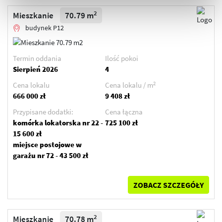
2
Mieszkanie
70.79 m
budynek P12
Termin oddania
Ilość pokoi
Sierpień 2026
4
2
Cena lokalu
Cena lokalu / m
666 000 zł
9 408 zł
Przypisane dodatki:
Cena łączna
komórka lokatorska nr 22 -
725 100 zł
15 600 zł
miejsce postojowe w
garażu nr 72 - 43 500 zł
ZOBACZ SZCZEGÓŁY
2
Mieszkanie
70.78 m