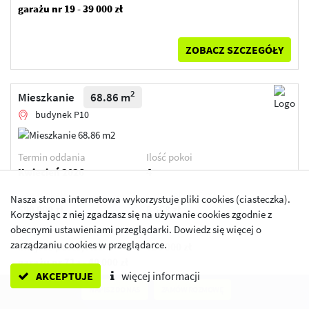
garażu nr 19 - 39 000 zł
ZOBACZ SZCZEGÓŁY
2
Mieszkanie
68.86 m
budynek P10
Termin oddania
Ilość pokoi
Kwiecień 2026
4
2
Cena lokalu
Cena lokalu / m
Nasza strona internetowa wykorzystuje pliki cookies (ciasteczka).
590 000 zł
8 568 zł
Korzystając z niej zgadzasz się na używanie cookies zgodnie z
obecnymi ustawieniami przeglądarki. Dowiedz się więcej o
Przypisane dodatki:
Cena łączna
zarządzaniu cookies w przeglądarce.
miejsce postojowe w
630 000 zł
garażu nr 71a - 40 000 zł
AKCEPTUJE
więcej informacji
NAPISZ DO NAS
ZAMÓW ROZMOWĘ
ZOBACZ SZCZEGÓŁY