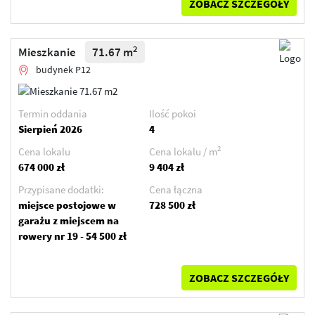
ZOBACZ SZCZEGÓŁY
2
Mieszkanie
71.67 m
budynek P12
Termin oddania
Ilość pokoi
Sierpień 2026
4
2
Cena lokalu
Cena lokalu / m
674 000 zł
9 404 zł
Przypisane dodatki:
Cena łączna
miejsce postojowe w
728 500 zł
garażu z miejscem na
rowery nr 19 - 54 500 zł
ZOBACZ SZCZEGÓŁY