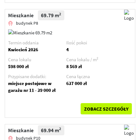
2
Mieszkanie
69.79 m
budynek P8
Termin oddania
Ilość pokoi
Kwiecień 2026
4
2
Cena lokalu
Cena lokalu / m
598 000 zł
8 569 zł
Przypisane dodatki:
Cena łączna
miejsce postojowe w
637 000 zł
garażu nr 11 - 39 000 zł
ZOBACZ SZCZEGÓŁY
2
Mieszkanie
69.94 m
budynek P10