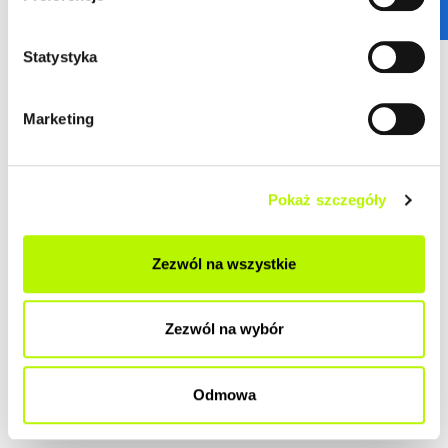
ZOBACZ SZCZEGÓŁY
Statystyka
2
Mieszkanie
70.79 m
budynek P10
Marketing
Termin oddania
Ilość pokoi
Kwiecień 2026
4
Pokaż szczegóły
2
Cena lokalu
Cena lokalu / m
607 000 zł
8 575 zł
Zezwól na wszystkie
Przypisane dodatki:
Cena łączna
miejsce postojowe w
653 500 zł
garażu z boksem nr 66a -
Zezwól na wybór
46 500 zł
Odmowa
ZOBACZ SZCZEGÓŁY