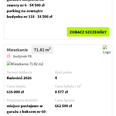
rowery nr 6 - 54 500 zł
parking na zewnątrz
budynku nr 118 - 18 500 zł
ZOBACZ SZCZEGÓŁY
2
Mieszkanie
71.82 m
budynek P8
Termin oddania
Ilość pokoi
Kwiecień 2026
4
2
Cena lokalu
Cena lokalu / m
616 000 zł
8 577 zł
Przypisane dodatki:
Cena łączna
miejsce postojowe w
662 500 zł
garażu z boksem nr 60 -