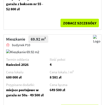
garażu z boksem nr 55 -
52 800 zł
ZOBACZ SZCZEGÓŁY
2
Mieszkanie
69.92 m
budynek P10
Termin oddania
Ilość pokoi
Kwiecień 2026
4
2
Cena lokalu
Cena lokalu / m
600 000 zł
8 581 zł
Przypisane dodatki:
Cena łączna
miejsce postojowe w
649 500 zł
garażu nr 50a - 49 500 zł