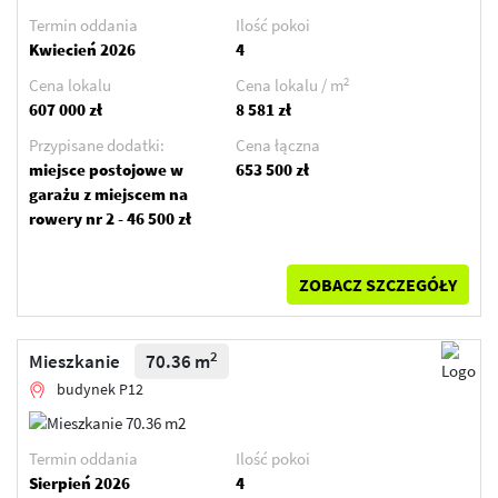
Termin oddania
Ilość pokoi
Kwiecień 2026
4
2
Cena lokalu
Cena lokalu / m
607 000 zł
8 581 zł
Przypisane dodatki:
Cena łączna
miejsce postojowe w
653 500 zł
garażu z miejscem na
rowery nr 2 - 46 500 zł
ZOBACZ SZCZEGÓŁY
2
Mieszkanie
70.36 m
budynek P12
Termin oddania
Ilość pokoi
Sierpień 2026
4