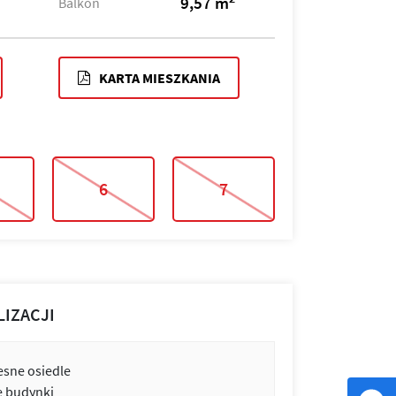
9,57 m
Balkon
KARTA MIESZKANIA
6
7
LIZACJI
sne osiedle
e budynki