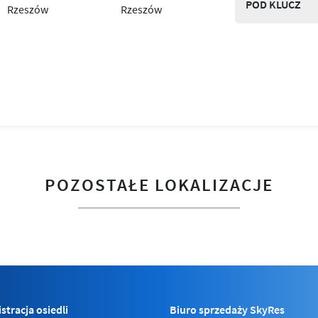
POD KLUCZ
POZOSTAŁE LOKALIZACJE
stracja osiedli
Biuro sprzedaży SkyRes