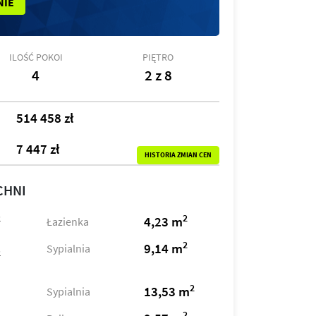
NIE
ILOŚĆ POKOI
PIĘTRO
4
2 z 8
514 458 zł
7 447 zł
HISTORIA ZMIAN CEN
CHNI
2
2
4,23 m
Łazienka
2
9,14 m
Sypialnia
2
2
13,53 m
Sypialnia
2