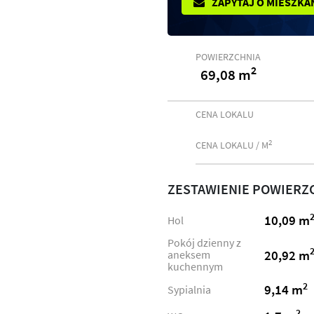
ZAPYTAJ O MIESZKA
POWIERZCHNIA
2
69,08 m
CENA LOKALU
2
CENA LOKALU / M
ZESTAWIENIE POWIERZ
10,09 m
Hol
Pokój dzienny z
20,92 m
aneksem
kuchennym
2
9,14 m
Sypialnia
2