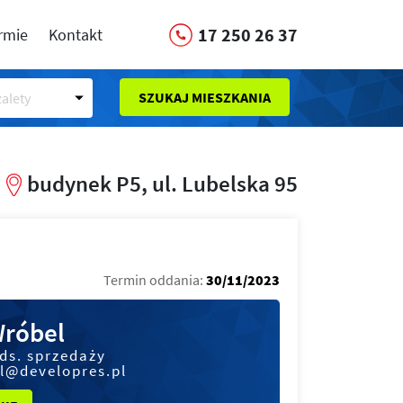
17 250 26 37
irmie
Kontakt
SZUKAJ MIESZKANIA
alety
budynek P5, ul. Lubelska 95
Termin oddania:
30/11/2023
Wróbel
 ds. sprzedaży
l@developres.pl