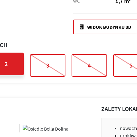
1,7 m
WC
WIDOK BUDYNKU 3D
ACH
2
3
4
5
ZALETY LOKA
nowocze
urokliw