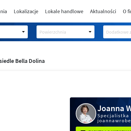
nia
Lokalizacje
Lokale handlowe
Aktualności
O f
Powierzchnia
Dodatkowe z
siedle Bella Dolina
Joanna 
Specjalistka
joannawrobe