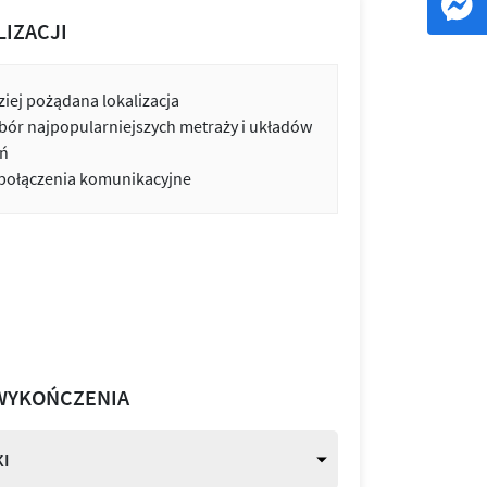
LIZACJI
iej pożądana lokalizacja
bór najpopularniejszych metraży i układów
ń
 połączenia komunikacyjne
WYKOŃCZENIA
I