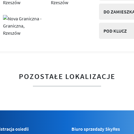
DO ZAMIESZK
POD KLUCZ
POZOSTAŁE LOKALIZACJE
stracja osiedli
Biuro sprzedaży SkyRes