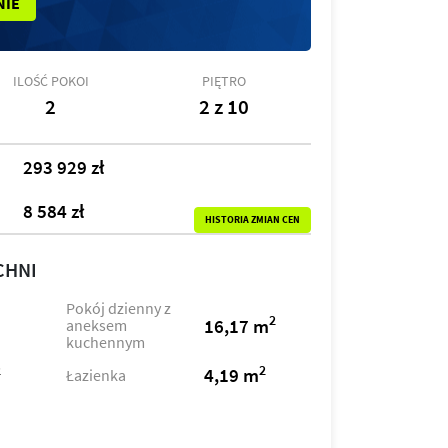
NIE
ILOŚĆ POKOI
PIĘTRO
2
2 z 10
293 929 zł
8 584 zł
HISTORIA ZMIAN CEN
CHNI
Pokój dzienny z
2
16,17 m
aneksem
kuchennym
2
2
4,19 m
Łazienka