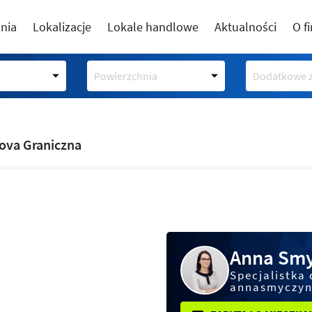
nia
Lokalizacje
Lokale handlowe
Aktualności
O f
Powierzchnia
Dodatkowe z
ova Graniczna
Anna Smy
Specjalistka 
annasmyczyn