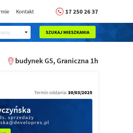
17 250 26 37
irmie
Kontakt
SZUKAJ MIESZKANIA
alety
budynek G5, Graniczna 1h
Termin oddania:
30/03/2025
czyńska
ds. sprzedaży
ska@developres.pl