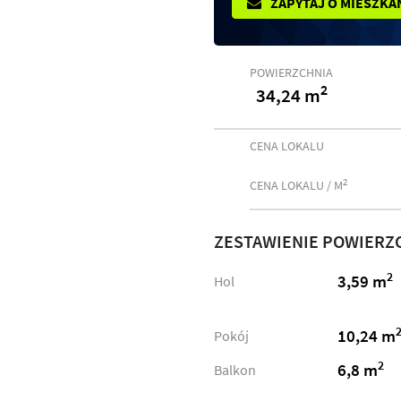
ZAPYTAJ O MIESZKA
POWIERZCHNIA
2
34,24 m
CENA LOKALU
2
CENA LOKALU / M
ZESTAWIENIE POWIERZ
2
3,59 m
Hol
10,24 m
Pokój
2
6,8 m
Balkon