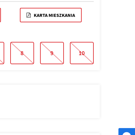
KARTA MIESZKANIA
8
9
10