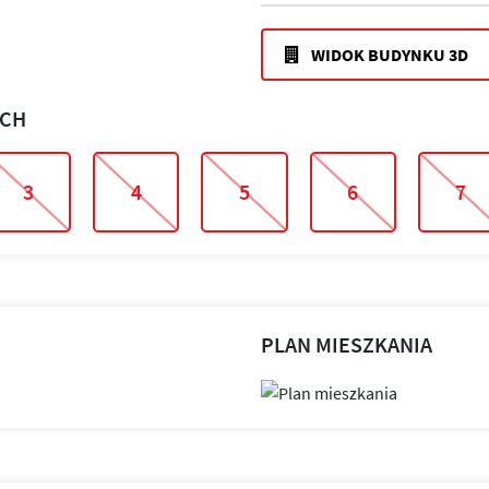
WIDOK BUDYNKU 3D
ACH
3
4
5
6
7
PLAN MIESZKANIA