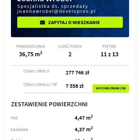
Specjalistka ds. sprzedaży
joannawrobel@developres.pl
ZAPYTAJ O MIESZKANIE
POWIERZCHNIA
ILOŚĆ POKOI
PIĘTRO
2
36,75 m
2
11 z 13
CENA LOKALU
277 746 zł
2
CENA LOKALU / M
7 558 zł
HISTORIA ZMIAN CEN
ZESTAWIENIE POWIERZCHNI
2
4,47 m
Hol
2
4,37 m
Łazienka
2