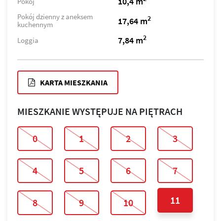
10,4 m
Pokój
Pokój dzienny z aneksem
2
17,64 m
kuchennym
2
7,84 m
Loggia
KARTA MIESZKANIA
MIESZKANIE WYSTĘPUJE NA PIĘTRACH
0
1
2
3
4
5
6
7
11
8
9
10