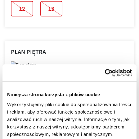
12
13
PLAN PIĘTRA
PLAN MIESZKANIA
Niniejsza strona korzysta z plików cookie
Wykorzystujemy pliki cookie do spersonalizowania treści
i reklam, aby oferować funkcje społecznościowe i
LOKALIZACJA
analizować ruch w naszej witrynie. Informacje o tym, jak
korzystasz z naszej witryny, udostępniamy partnerom
społecznościowym, reklamowym i analitycznym.
NOVA GRANICZNA powstaje w najbardziej lubianej